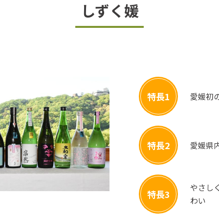
しずく媛
特長1
愛媛初
特長2
愛媛県
やさし
特長3
わい