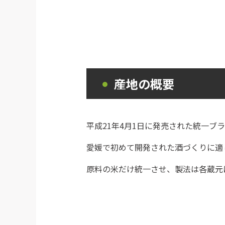
産地の概要
平成
21
年
4
月
1
日に発売された統一ブラ
愛媛で初めて開発された酒づくりに適
原料の米だけ統一させ、製法は各蔵元