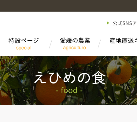
公式SNS
ＪＡ全農えひめ概要
えひめの食について
オレンジロード
産地情報
事務所・事業所・機構図
えひめの食 レシピ
ひめの凜
データで見る愛媛の農業
ＪＡ全農えひめ情報「あぐり～ど」
令和8年度版 事業案内