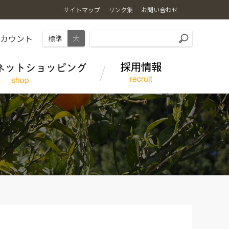
サイトマップ
リンク集
お問い合わせ
アカウント
標準
大
ＪＡ全農えひめの事業概要
商品紹介
伊予牛 絹の味
安心えひめ記帳運動
ブランド・シンボルマーク・キャラクター
掲載・提供番組
ファミリーマート・全農ふれっしゅ広場
月刊技術情報誌「果樹園芸」年間購読のご案内