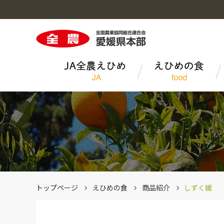
ＪＡ全農えひめのトップへ
えひめの食のトップへ
特設ページのトップへ
愛媛の農業のトップへ
ＪＡ全農えひめの取り組み
えひめ「旬」仕事人
ふれ愛・媛ポーク
エコえひめ推進活動
グループ会社
愛媛のかんきつ 旬!旬!音頭
トップページ
えひめの食
商品紹介
しずく媛
CM