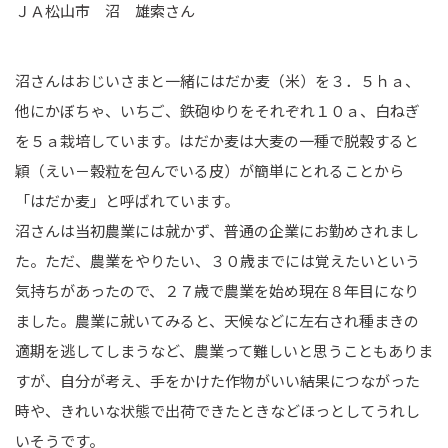
ＪＡ松山市 沼 雄索さん
沼さんはおじいさまと一緒にはだか麦（米）を３．５ｈａ、
他にかぼちゃ、いちご、鉄砲ゆりをそれぞれ１０ａ、白ねぎ
を５ａ栽培しています。はだか麦は大麦の一種で脱穀すると
穎（えい－穀粒を包んでいる皮）が簡単にとれることから
「はだか麦」と呼ばれています。
沼さんは当初農業には就かず、普通の企業にお勤めされまし
た。ただ、農業をやりたい、３０歳までには覚えたいという
気持ちがあったので、２７歳で農業を始め現在８年目になり
ました。農業に就いてみると、天候などに左右され種まきの
適期を逃してしまうなど、農業って難しいと思うこともありま
すが、自分が考え、手をかけた作物がいい結果につながった
時や、きれいな状態で出荷できたときなどほっとしてうれし
いそうです。