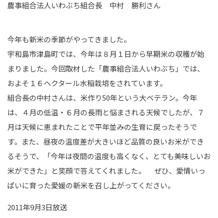
農事組合法人いわぶち組合長 中村 勝利さん
今年も新米の季節がやってきました。
宇和島市津島町では、今年は８月１日から早期米の収穫が始
まりました。今回取材した「農事組合法人いわぶち」では、
およそ１６ヘクタール水稲栽培をされています。
組合長の中村さんは、米作り50年という大ベテラン。今年
は、４月の低温・６月の長雨と悩まされる天候でしたが、７
月は天候に恵まれたことで平年並みの生育に戻ったそうで
す。また、昼夜の温度差が大きいほど品質の良いお米ができ
るそうで、「今年は夜間の温度も高くなく、とても美味しいお
米ができた」と笑顔で答えてくれました。 ぜひ、愛情いっ
ぱいに育った愛媛の新米を召し上がってください。
2011年9月3日放送