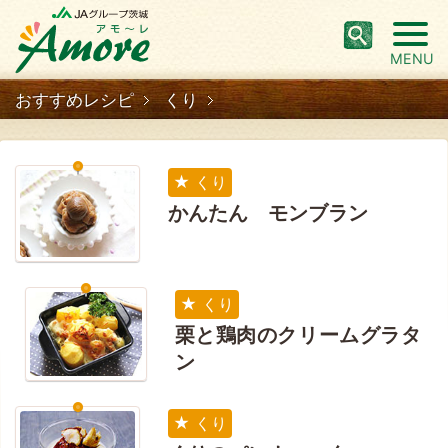
MENU
おすすめレシピ
くり
くり
かんたん モンブラン
くり
栗と鶏肉のクリームグラタ
ン
くり