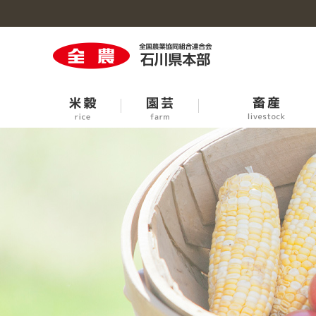
米穀のトップへ
園芸のトップへ
牛の個体識別情報検索サービス
生活・生産資材のトップへ
事業概要のトップへ
石川の大豆
青果市場臨時休開市日程
中古農機お取引条件