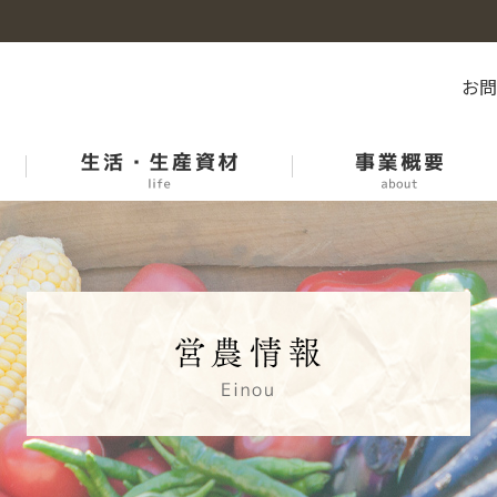
お
石川のお米
産地紹介
石川県市場等開催日程表
中古農機リスト
各課紹介
青果物生産履歴記帳運動
ＪＡオートいしかわ