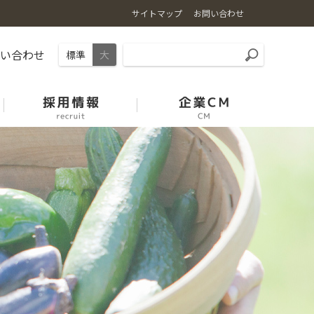
サイトマップ
お問い合わせ
問い合わせ
標準
大
石川の麦
園芸振興の取組
能登牛
中古農機展示場案内
採用情報