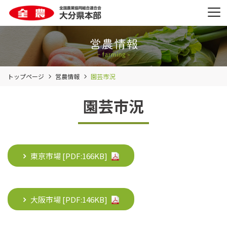
トップページ
営農情報
園芸市況
園芸市況
東京市場 [PDF:
166KB
]
大阪市場 [PDF:
146KB
]