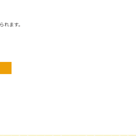
られます。
ら