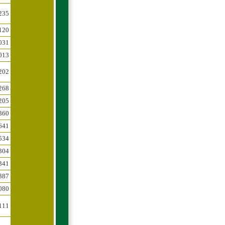
235
120
031
013
202
268
205
360
641
534
304
341
387
080
111