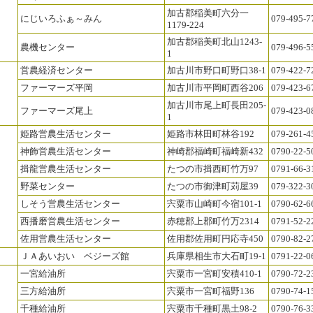
加古郡稲美町六分一
にじいろふぁ～みん
079-495-7
1179-224
加古郡稲美町北山1243-
農機センター
079-496-5
1
営農経済センター
加古川市野口町野口38-1
079-422-7
ファーマーズ平岡
加古川市平岡町西谷206
079-423-6
加古川市尾上町長田205-
ファーマーズ尾上
079-423-0
1
姫路営農生活センター
姫路市林田町林谷192
079-261-4
神飾営農生活センター
神崎郡福崎町福崎新432
0790-22-5
揖龍営農生活センター
たつの市揖西町竹万97
0791-66-3
野菜センター
たつの市御津町苅屋39
079-322-3
しそう営農生活センター
宍粟市山崎町今宿101-1
0790-62-6
西播磨営農生活センター
赤穂郡上郡町竹万2314
0791-52-2
佐用営農生活センター
佐用郡佐用町円応寺450
0790-82-2
ＪＡあいおい ベジーズ館
兵庫県相生市大石町19-1
0791-22-0
一宮給油所
宍粟市一宮町安積410-1
0790-72-2
三方給油所
宍粟市一宮町福野136
0790-74-1
千種給油所
宍粟市千種町黒土98-2
0790-76-3