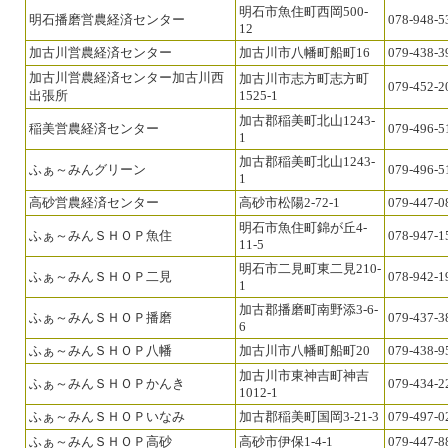
明石市魚住町西岡500-
明石播磨営農経済センター
078-948-5
12
加古川営農経済センター
加古川市八幡町船町16
079-438-3
加古川営農経済センター加古川西
加古川市志方町志方町
079-452-2
出張所
1525-1
加古郡稲美町北山1243-
稲美営農経済センター
079-496-5
1
加古郡稲美町北山1243-
ふぁ～みんグリーン
079-496-5
1
高砂営農経済センター
高砂市松陽2-72-1
079-447-0
明石市魚住町錦が丘4-
ふぁ～みんＳＨＯＰ魚住
078-947-1
11-5
明石市二見町東二見210-
ふぁ～みんＳＨＯＰ二見
078-942-1
1
加古郡播磨町南野添3-6-
ふぁ～みんＳＨＯＰ播磨
079-437-3
6
ふぁ～みんＳＨＯＰ八幡
加古川市八幡町船町20
079-438-9
加古川市東神吉町神吉
ふぁ～みんＳＨＯＰかんき
079-434-2
1012-1
ふぁ～みんＳＨＯＰいなみ
加古郡稲美町国岡3-21-3
079-497-0
ふぁ～みんＳＨＯＰ高砂
高砂市伊保1-4-1
079-447-8