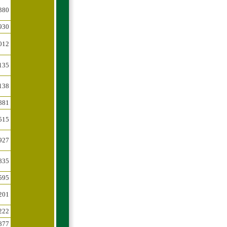
380
930
012
135
138
881
515
927
835
595
201
222
877