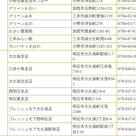
小野営農生活センター
小野市浄谷町278
0794-63-6
グリーンかさい
加西市玉野町1156-155
0790-47-1
グリーンみき
三木市細川町豊地1219
0794-83-5
グリーンおの
小野市浄谷町278
0794-63-7
かさい愛菜館
加西市豊倉町1261-81
0790-47-8
三木みらい館
三木市緑が丘町西4-48
0794-87-8
サンパティオおの
小野市浄谷町1545-321
0794-64-0
明石市大久保町駅前1-7-
大久保支店
078-936-2
4
明石市大久保町江井島
江井ケ島支店
078-946-0
759-1
明石市大久保町大窪950-
大久保北支店
078-935-3
2
西明石支店
明石市小久保2-8-4
078-927-0
明石東支店
明石市本町2-3-6
078-918-2
明石市大久保町大窪
フレッシュモア大久保店
078-935-4
2346
フレッシュモア西明石店
明石市小久保2丁目8-4
078-927-0
明石市大久保町駅前1丁
フレッシュモア大久保駅前店
078-934-6
目2-10