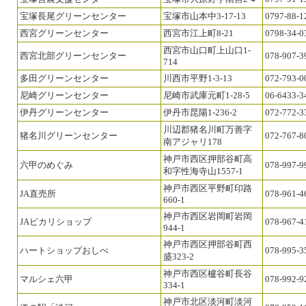
宝塚長尾グリーンセンター
宝塚市山本中3-17-13
0797-88-1
西宮グリーンセンター
西宮市江上町8-21
0798-34-0
西宮市山口町上山口1-
西宮北部グリーンセンター
078-907-3
714
多田グリーンセンター
川西市平野1-3-13
072-793-0
尼崎グリーンセンター
尼崎市武庫元町1-28-5
06-6433-3
伊丹グリーンセンター
伊丹市昆陽1-236-2
072-772-3
川辺郡猪名川町万善字
猪名川グリーンセンター
072-767-8
南アジャリ178
神戸市西区押部谷町高
六甲のめぐみ
078-997-9
和字性海寺山1557-1
神戸市西区平野町印路
JA直売所
078-961-4
660-1
神戸市西区岩岡町岩岡
JAピカリショップ
078-967-4
944-1
神戸市西区押部谷町西
ハートショップおしべ
078-995-3
盛323-2
神戸市西区櫨谷町長谷
マルシェ六甲
078-992-9
334-1
神戸市北区淡河町淡河