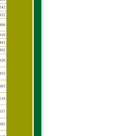
242
322
906
016
441
302
020
955
683
119
557
285