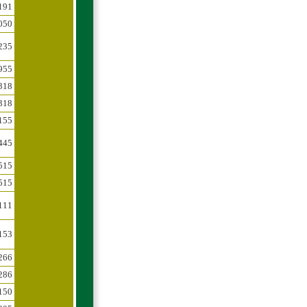
191
050
235
955
318
318
155
445
515
515
111
153
266
286
150