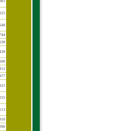
665
025
548
744
638
439
500
312
977
021
255
113
010
280