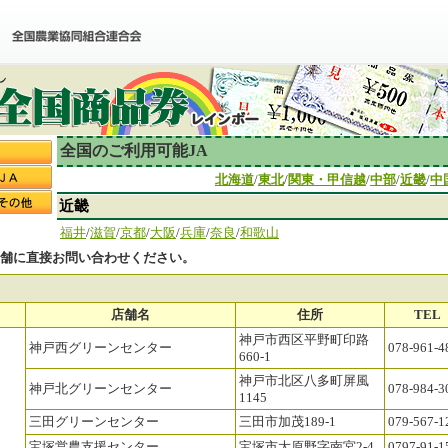
全国のご利用可能JA
北海道
/
東北
/
関東・甲信越
/
中部
/
近畿
/
中
近畿
福井
/
滋賀
/
京都
/
大阪
/
兵庫
/
奈良
/
和歌山
店舗に直接お問い合わせください。
店舗名
住所
TEL
神戸市西区平野町印路
神戸西グリーンセンター
078-961-4
660-1
神戸市北区八多町屏風
神戸北グリーンセンター
078-984-3
1145
三田グリーンセンター
三田市加茂189-1
079-567-1
宝塚営農支援センター
宝塚市大原野字南宮2-4
0797-91-1