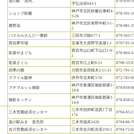
道の駅「淡河」
078-959-1
字弘法垣643-1
神戸市北区鈴蘭台東町4-
ショップ鈴蘭
078-591-1
5-26
神戸市北区有野中町3-1-
農野花
078-981-3
2
パスカルさんだ一番館
三田市川除677-1
079-563-7
西谷夢市場
宝塚市大原野字炭屋1-1
0797-91-1
西宮市山口町下山口1-9-
彩菜やまぐち
078-904-3
2
彩菜さくら
西宮市江上町8-21
0798-33-0
四季の郷
川西市多田桜木2-11-21
072-791-1
スマイル阪神
伊丹市北本町3-50
072-783-6
神戸市東灘区御影郡家1-
マチマルシェ御影
078-858-6
14-8
神戸市東灘区御影郡家1-
御影キッチン
078-858-5
14-6
三木市別所町花尻1丁目
三木営農経済センター
0794-83-3
174
道の駅みき 直売所
三木市福井2426
0794-86-7
吉川営農経済センター
三木市吉川町吉安250-1
0794-72-0