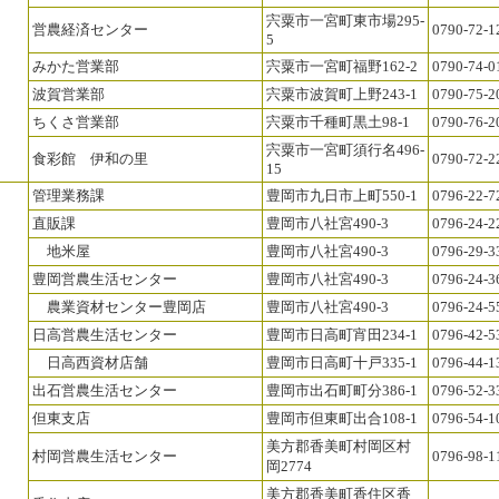
宍粟市一宮町東市場295-
営農経済センター
0790-72-1
5
みかた営業部
宍粟市一宮町福野162-2
0790-74-0
波賀営業部
宍粟市波賀町上野243-1
0790-75-2
ちくさ営業部
宍粟市千種町黒土98-1
0790-76-2
宍粟市一宮町須行名496-
食彩館 伊和の里
0790-72-2
15
管理業務課
豊岡市九日市上町550-1
0796-22-7
直販課
豊岡市八社宮490-3
0796-24-2
地米屋
豊岡市八社宮490-3
0796-29-3
豊岡営農生活センター
豊岡市八社宮490-3
0796-24-3
農業資材センター豊岡店
豊岡市八社宮490-3
0796-24-5
日高営農生活センター
豊岡市日高町宵田234-1
0796-42-5
日高西資材店舗
豊岡市日高町十戸335-1
0796-44-1
出石営農生活センター
豊岡市出石町町分386-1
0796-52-3
但東支店
豊岡市但東町出合108-1
0796-54-1
美方郡香美町村岡区村
村岡営農生活センター
0796-98-1
岡2774
美方郡香美町香住区香