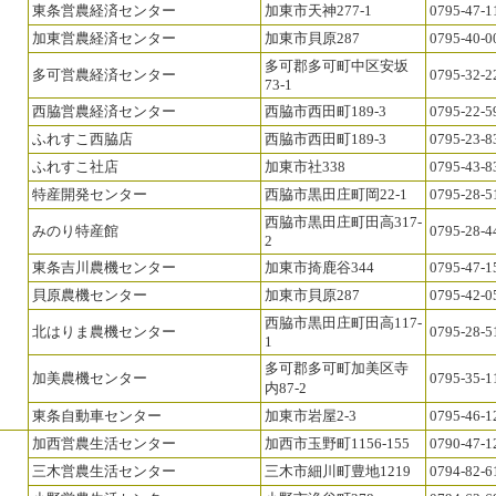
東条営農経済センター
加東市天神277-1
0795-47-1
加東営農経済センター
加東市貝原287
0795-40-0
多可郡多可町中区安坂
多可営農経済センター
0795-32-2
73-1
西脇営農経済センター
西脇市西田町189-3
0795-22-5
ふれすこ西脇店
西脇市西田町189-3
0795-23-8
ふれすこ社店
加東市社338
0795-43-8
特産開発センター
西脇市黒田庄町岡22-1
0795-28-5
西脇市黒田庄町田高317-
みのり特産館
0795-28-4
2
東条吉川農機センター
加東市掎鹿谷344
0795-47-1
貝原農機センター
加東市貝原287
0795-42-0
西脇市黒田庄町田高117-
北はりま農機センター
0795-28-5
1
多可郡多可町加美区寺
加美農機センター
0795-35-1
内87-2
東条自動車センター
加東市岩屋2-3
0795-46-1
加西営農生活センター
加西市玉野町1156-155
0790-47-1
三木営農生活センター
三木市細川町豊地1219
0794-82-6