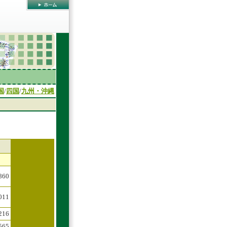
国
/
四国
/
九州・沖縄
860
011
216
565