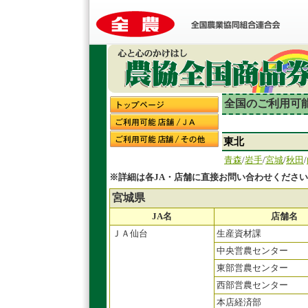
全国のご利用可能
東北
青森
/
岩手
/
宮城
/
秋田
/
※詳細は各JA・店舗に直接お問い合わせくださ
宮城県
JA名
店舗名
ＪＡ仙台
生産資材課
中央営農センター
東部営農センター
西部営農センター
本店経済部