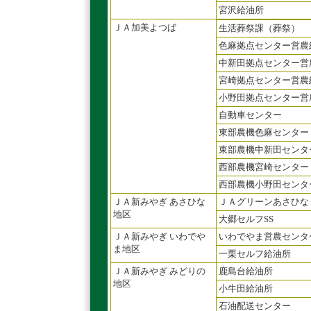
宮沢給油所
ＪＡ加美よつば
生活葬祭課（葬祭）
色麻拠点センター営農
中新田拠点センター営
宮崎拠点センター営農
小野田拠点センター営
自動車センター
東部農機色麻センター
東部農機中新田センタ
西部農機宮崎センター
西部農機小野田センタ
ＪＡ新みやぎ あさひな
ＪＡグリーンあさひな
地区
大郷セルフSS
ＪＡ新みやぎ いわでや
いわでやま営農センタ
ま地区
一栗セルフ給油所
ＪＡ新みやぎ みどりの
鹿島台給油所
地区
小牛田給油所
石油配送センター