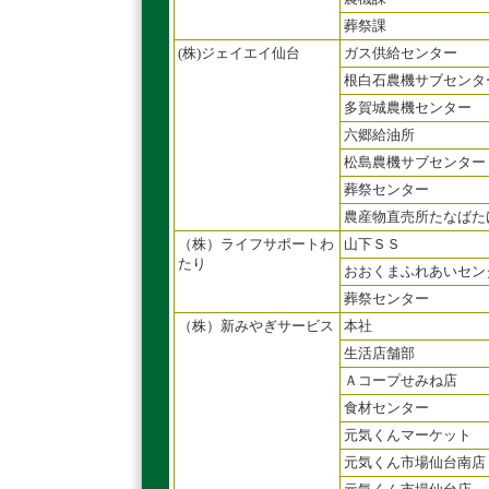
葬祭課
(株)ジェイエイ仙台
ガス供給センター
根白石農機サブセンタ
多賀城農機センター
六郷給油所
松島農機サブセンター
葬祭センター
農産物直売所たなばた
（株）ライフサポートわ
山下ＳＳ
たり
おおくまふれあいセン
葬祭センター
（株）新みやぎサービス
本社
生活店舗部
Ａコープせみね店
食材センター
元気くんマーケット
元気くん市場仙台南店