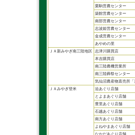
栗駒営農センター
築館営農センター
南部営農センター
志波姫営農センター
金成営農センター
あやめの里
ＪＡ新みやぎ南三陸地区
志津川購買店
本吉購買店
南三陸農機営業所
南三陸葬祭センター
気仙沼農産物直売所「
ＪＡみやぎ登米
迫あぐり店舗
とよまあぐり店舗
豊里あぐり店舗
石越あぐり店舗
南方あぐり店舗
よねやまあぐり店舗
なかだあぐり店舗