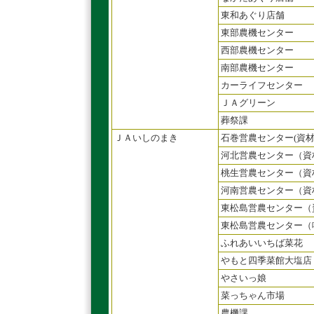
東和あぐり店舗
東部農機センター
西部農機センター
南部農機センター
カーライフセンター
ＪＡグリーン
葬祭課
ＪＡいしのまき
石巻営農センター(資材
河北営農センター（資
桃生営農センター（資
河南営農センター（資
東松島営農センター（
東松島営農センター（
ふれあいいちば菜花
やもと四季菜館大塩店
やさいっ娘
菜っちゃん市場
農機課