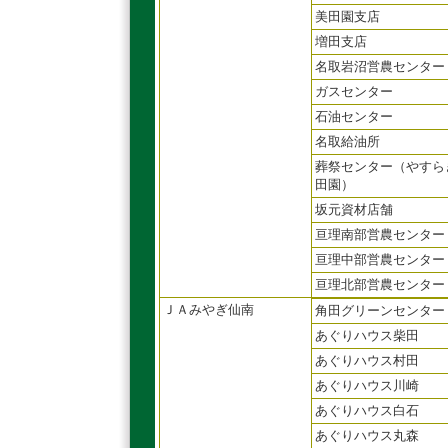
美田園支店
増田支店
名取岩沼営農センター
ガスセンター
石油センター
名取給油所
葬祭センター（やすら
田園）
坂元資材店舗
亘理南部営農センター
亘理中部営農センター
亘理北部営農センター
ＪＡみやぎ仙南
角田グリーンセンター
あぐりハウス柴田
あぐりハウス村田
あぐりハウス川崎
あぐりハウス白石
あぐりハウス丸森