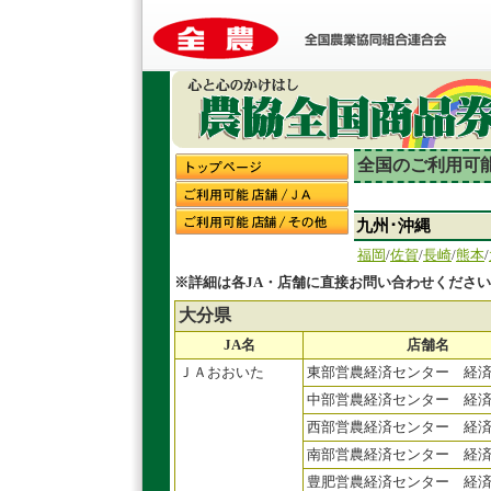
全国のご利用可能
九州･沖縄
福岡
/
佐賀
/
長崎
/
熊本
/
※詳細は各JA・店舗に直接お問い合わせくださ
大分県
JA名
店舗名
ＪＡおおいた
東部営農経済センター 経
中部営農経済センター 経
西部営農経済センター 経
南部営農経済センター 経
豊肥営農経済センター 経