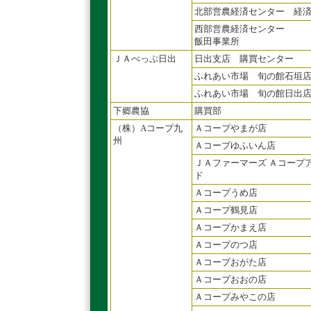
北部営農経済センター 経
西部営農経済センター
飯田事業所
ＪＡべっぷ日出
日出支店 購買センター
ふれあい市場 旬の館石垣
ふれあい市場 旬の館日出
下郷農協
購買部
（株）Aコープ九
Ａコープやまが店
州
Ａコープゆふいん店
ＪＡファーマーズ Ａコープ
ド
Ａコープうめ店
Ａコープ鶴見店
Ａコープかまえ店
Ａコープのつ店
Ａコープおがた店
Ａコープおおの店
Ａコープみやこの店