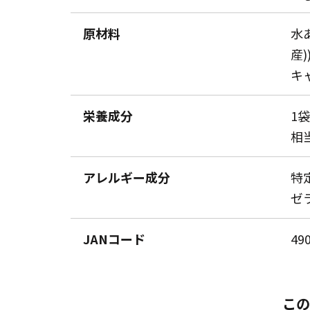
原材料
水
産
キ
栄養成分
1袋
相
アレルギー成分
特
ゼ
JANコード
49
この