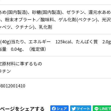
あめ(国内製造)、砂糖(国内製造)、ゼラチン、還元水あ
))、粉末オブラート／酸味料、ゲル化剤(ペクチン)、光
ャベツ、クチナシ)、乳化剤
(40g)当たり、エネルギー 125kcal、たんぱく質 2.0
当量 0.04g、（推定値）
定原材料に準ずるもの
ラチン
08012001410
ページをシェアする