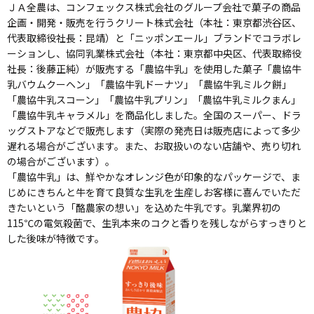
ＪＡ全農は、コンフェックス株式会社のグループ会社で菓子の商品
企画・開発・販売を行うクリート株式会社（本社：東京都渋谷区、
代表取締役社長：昆靖）と「ニッポンエール」ブランドでコラボレ
ーションし、協同乳業株式会社（本社：東京都中央区、代表取締役
社長：後藤正純）が販売する「農協牛乳」を使用した菓子「農協牛
乳バウムクーヘン」「農協牛乳ドーナツ」「農協牛乳ミルク餅」
「農協牛乳スコーン」「農協牛乳プリン」「農協牛乳ミルクまん」
「農協牛乳キャラメル」を商品化しました。全国のスーパー、ドラ
ッグストアなどで販売します（実際の発売日は販売店によって多少
遅れる場合がございます。また、お取扱いのない店舗や、売り切れ
の場合がございます）。
「農協牛乳」は、鮮やかなオレンジ色が印象的なパッケージで、ま
じめにきちんと牛を育て良質な生乳を生産しお客様に喜んでいただ
きたいという「酪農家の想い」を込めた牛乳です。乳業界初の
115℃の電気殺菌で、生乳本来のコクと香りを残しながらすっきりと
した後味が特徴です。