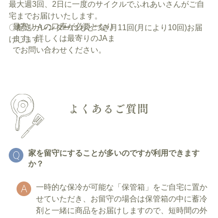
最大週3回、2日に一度のサイクルでふれあいさんがご自
宅までお届けいたします。
最寄ＪＡの口座が必要となり
〇配送カレンダーにもとづき月11回(月により10回)お届
ます。詳しくは最寄りのJAま
けします。
でお問い合わせください。
よくあるご質問
家を留守にすることが多いのですが利用できます
か？
一時的な保冷が可能な「保管箱」をご自宅に置か
せていただき、お留守の場合は保管箱の中に蓄冷
剤と一緒に商品をお届けしますので、短時間の外