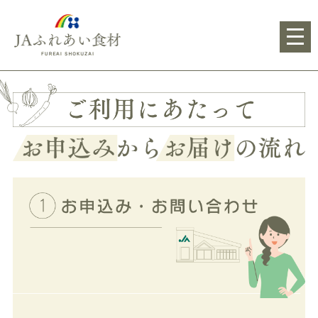
ふれあい食材 FUREAI SHOKUZAI
ご
お