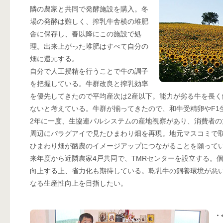
隣の農家と共同で発酵施設を購入。冬
場の発酵は難しく、搾乳牛舎横の堆肥
舎に保存し、春以降にこの施設で処
理。出来上がった堆肥はすべて自分の
畑に還元する。
自分で人工授精を行うことで牛の調子
を把握している。牛群改良と搾乳効率
を優先してきたので平均産次は2産以下。能力が劣る牛を長
ないと考えている。牛群が揃ってきたので、和牛受精卵やF1
2年に一度、生協連パルシステムの産地視察があり、消費者
周辺にパラグアイで見たひまわり畑を再現。地元マスコミで
ひまわり畑が酪農のイメージアップにつながることを願って
来年度から近隣農家4戸共同で、TMRセンターを設立する。
向上する上、省力化も期待している。乾乳牛の飼養環境が悪
なる生産性向上を目指したい。
・