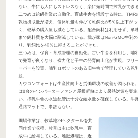
ない。牛にも人にもストレスなく、楽に短時間で搾乳ができ
二つめは給餌作業の自動化。育成牛舎を増設する時に、TMR
乾物摂取量が増え、個体乳量も伸びて乳飼比が5％以上下が
く、乾草の購入量も減らしている。配合飼料は利用せず、単
まで飼料費を大幅に削減している。我が家はNon-GMO牛乳の
り、乳飼比を40％に抑えることができた。
三つめは、保育・育成管理の自動化。古い牛舎を利用し、哺
で発育が良くなり、省力化と子牛の発育向上化が実現。フリ
ーパーを設置。哺乳ロボットのある旧牛舎で管理している乾
題。
カウコンフォートは生産性向上と労働環境の改善が図られる
は8台のインバーターファンと屋根断熱により暑熱対策を実
い。搾乳牛舎の水道配管は十分な給水量を確保している。牛
通路マットで、事故もない。
圃場作業は、牧草地24ヘクタールを共
同作業で収穫。牧草は主に乾乳牛、育
成牛に給与している。堆肥処理は、近