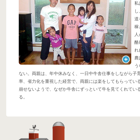
私
し
道
稼
人
酪
れ
農
う
ない。両親は、年中休みなく、一日中牛舎仕事をしながら子
率、省力化を重視した経営で、両親には楽をしてもらってい
崩せないようで、なぜか牛舎にずっといて牛を見てくれてい
る。