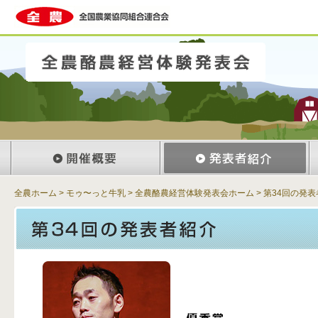
全農ホーム
>
モゥ〜っと牛乳
>
全農酪農経営体験発表会ホーム
>
第34回の発表