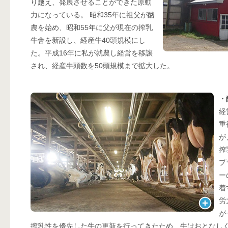
り越え、発展させることができた原動
力になっている。 昭和35年に祖父が酪
農を始め、昭和55年に父が現在の搾乳
牛舎を新設し、経産牛40頭規模にし
た。平成16年に私が就農し経営を移譲
され、経産牛頭数を50頭規模まで拡大した。
・
経
重
が
搾
プ
ー
着
労
が
搾乳性を優先した牛の更新を行ってきたため、牛はおとなし