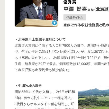
・北海道川上郡弟子屈町について
北海道の東部に位置する人口約7500人の町で、摩周湖や屈
で、年間の平均気温は5.4℃と比較的涼しいが、夏は30℃以
あり寒暖の差が激しい。 JA摩周湖は正組合員が122戸で、
生産。酪農家が89戸で最多。飼養頭数は12,000頭、年間の出
て農家戸数も出荷乳量も減少傾向だ。
・中澤牧場の歴史
明治35年に初代が入植し、2代目が昭和
8年に初めて乳牛エアシャー種を導入。
3代目からホルスタイン種を飼養し、昭