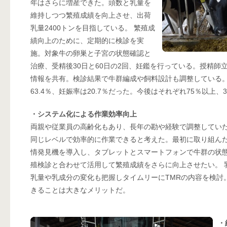
年はさらに増産できた。頭数と乳量を
維持しつつ繁殖成績を向上させ、出荷
乳量2400トンを目指している。 繁殖成
績向上のために、定期的に検診を実
施。対象牛の卵巣と子宮の状態確認と
治療、受精後30日と60日の2回、妊鑑を行っている。授精師
情報を共有。検診結果で牛群編成や飼料設計も調整している。2
63.4％、妊娠率は20.7％だった。今後はそれぞれ75％以上、
・システム化による作業効率向上
両親や従業員の高齢化もあり、長年の勘や経験で調整してい
同じレベルで効率的に作業できると考えた。最初に取り組ん
情発見機を導入し、タブレットとスマートフォンで牛群の状
殖検診と合わせて活用して繁殖成績をさらに向上させたい。 
乳量や乳成分の変化も把握しタイムリーにTMRの内容を検討
きることは大きなメリットだ。
・