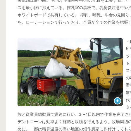
換気扇は最小限。 搾乳する順番や牛群の配置を工夫すること
スを最小限に抑えている。搾乳室の黒板で、乳房炎注意牛や
ホワイトボードで共有している。 搾乳、哺乳、牛舎の見回り
を、ローテーションで行っており、全員が全ての作業を把握
・
所
ッ
ト
ス
の
番
散
代
タ
族と従業員総動員で迅速に行い、3〜4日以内で作業を完了さ
デントコーンは効率よく施肥と収穫を行えるよう、牧場周辺
めに、一部は積算温度の高い地区の畑作農家に作付けしても