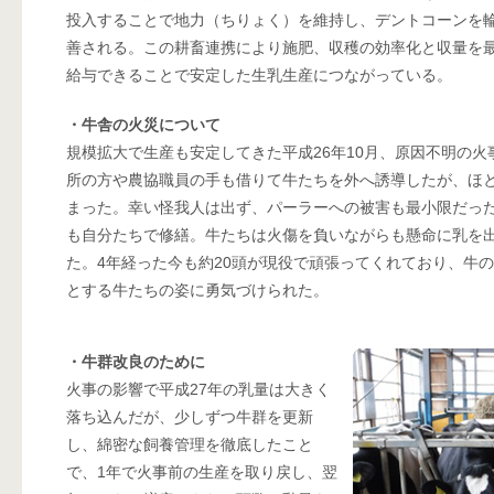
投入することで地力（ちりょく）を維持し、デントコーンを
善される。この耕畜連携により施肥、収穫の効率化と収量を
給与できることで安定した生乳生産につながっている。
・牛舎の火災について
規模拡大で生産も安定してきた平成26年10月、原因不明の
所の方や農協職員の手も借りて牛たちを外へ誘導したが、ほ
まった。幸い怪我人は出ず、パーラーへの被害も最小限だっ
も自分たちで修繕。牛たちは火傷を負いながらも懸命に乳を
た。4年経った今も約20頭が現役で頑張ってくれており、牛
とする牛たちの姿に勇気づけられた。
・牛群改良のために
火事の影響で平成27年の乳量は大きく
落ち込んだが、少しずつ牛群を更新
し、綿密な飼養管理を徹底したこと
で、1年で火事前の生産を取り戻し、翌