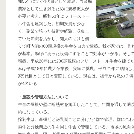
和55年に父が4代目として就農。専業酪
農家として生き残るために規模拡大が
必要と考え、昭和63年にフリーストー
ル牛舎を建築した。初期投資が少な
く、副業で培った技術や経験、収集し
ていた知識を活かし、知人の助けも借
りて町内初の60頭規模の牛舎を自力で建築。我が家では、作
が基本。動線にあった設備にすることで効率が上がる。そし
増築。平成20年には200頭規模のフリーストール牛舎を建て
私は平成18年に農大卒業後、実家に就農。平成21年に結婚し
家5代目として日々奮闘している。現在は、祖母から私の子供
が4名いる。
・施設や管理方法について
牛舎の屋根や壁に断熱材を施工したことで、年間を通して適
約になっている。
搾乳牛は、産褥期と泌乳期ごとに分けた4群で管理。群に合わ
褥牛と分娩間近の牛を同じ牛舎で管理している。地域の風向