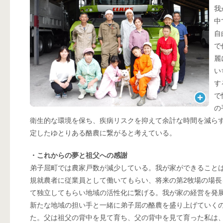
我
中
自
で
麗
い
す
で
の
衛生的な環境を保ち、疾病リスクを抑えて余計な時間を減ら
定したゆとりある酪農に繋がると考えている。
・これからの夢と祖父への感謝
弟子屈町では農家戸数が減少している。我が家ができること
規就農者に従業員として働いてもらい、将来の第2牧場の場
て独立してもらい地域の活性化に繋げる。我が家の経営を発
新たな地域の担い手と一緒に弟子屈の酪農を盛り上げていくの
た。父は祖父の背中を見て育ち、父の背中を見て育った私は