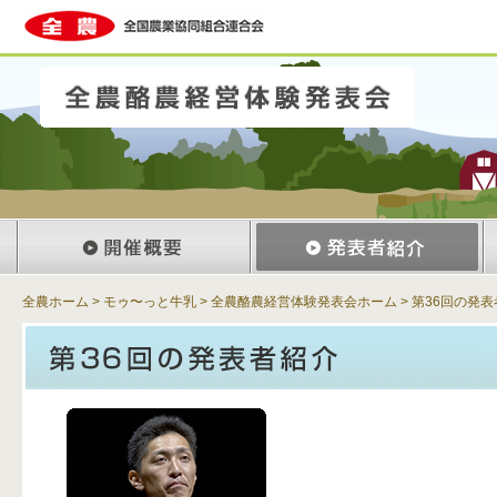
全農ホーム
>
モゥ〜っと牛乳
>
全農酪農経営体験発表会ホーム
>
第36回の発表