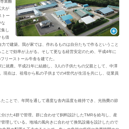
。専業酪
拡大が
ストー
少な
収集し
けも借
自力で建築。我が家では、作れるものは自分たちで作るということ
ることで効率が上がる。そして更なる経営安定のため、平成4年に
模のフリーストール牛舎を建てた。
家に就農。平成21年に結婚し、3人の子供たちの父親として、中澤
。現在は、祖母から私の子供までの4世代が生活を共にし、従業員
したことで、年間を通して適度な舎内温度を維持でき、光熱費の節
分けた4群で管理。群に合わせて飼料設計したTMRを給与し、産
で管理している。地域の風向きに合わせて換気設備を設計したので