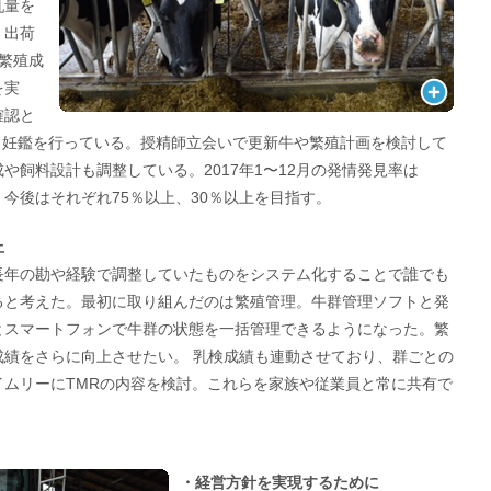
乳量を
、出荷
 繁殖成
を実
確認と
回、妊鑑を行っている。授精師立会いで更新牛や繁殖計画を検討して
や飼料設計も調整している。2017年1〜12月の発情発見率は
た。今後はそれぞれ75％以上、30％以上を目指す。
上
長年の勘や経験で調整していたものをシステム化することで誰でも
ると考えた。最初に取り組んだのは繁殖管理。牛群管理ソフトと発
とスマートフォンで牛群の状態を一括管理できるようになった。繁
成績をさらに向上させたい。 乳検成績も連動させており、群ごとの
イムリーにTMRの内容を検討。これらを家族や従業員と常に共有で
・経営方針を実現するために