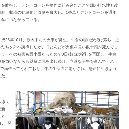
）を維持し、デントコーンを輪作に組み込むことで畑の排水性も改
施肥、収穫の効率化と収量を最大化。1番草とデントコーンを通年
生産につながっている。
成26年10月、原因不明の火事が発生。牛舎の屋根が焼け落ち、近
牛たちを外へ誘導したが、ほとんどが火傷を負い数十頭が死んでし
ーラーへの被害も最小限だったので3日後には搾乳を再開し、牛舎
傷を負いながらも懸命に乳を出し続け、立派な子牛を産んでくれ
役で頑張ってくれており、牛の生命力に驚かされ、懸命に生きよう
れた。
大きく
更新
こと
し、翌