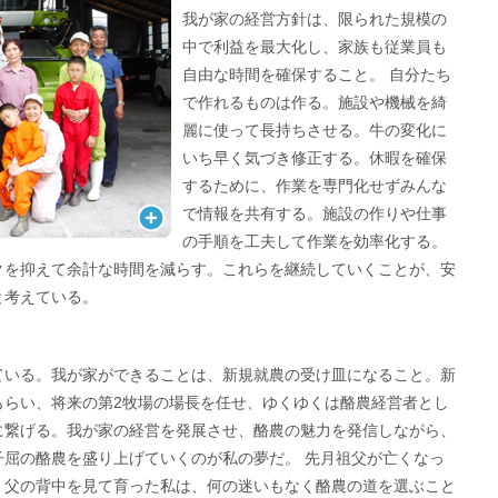
我が家の経営方針は、限られた規模の
中で利益を最大化し、家族も従業員も
自由な時間を確保すること。 自分たち
で作れるものは作る。施設や機械を綺
麗に使って長持ちさせる。牛の変化に
いち早く気づき修正する。休暇を確保
するために、作業を専門化せずみんな
で情報を共有する。施設の作りや仕事
の手順を工夫して作業を効率化する。
クを抑えて余計な時間を減らす。これらを継続していくことが、安
と考えている。
ている。我が家ができることは、新規就農の受け皿になること。新
もらい、将来の第2牧場の場長を任せ、ゆくゆくは酪農経営者とし
に繋げる。我が家の経営を発展させ、酪農の魅力を発信しながら、
子屈の酪農を盛り上げていくのが私の夢だ。 先月祖父が亡くなっ
、父の背中を見て育った私は、何の迷いもなく酪農の道を選ぶこと