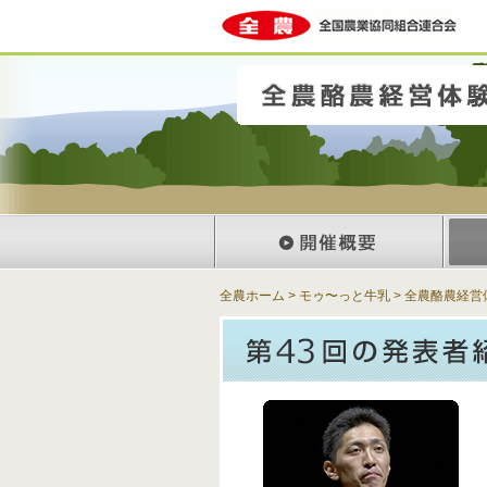
全農ホーム
>
モゥ〜っと牛乳
>
全農酪農経営