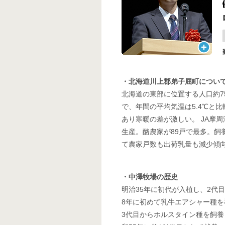
・北海道川上郡弟子屈町につい
北海道の東部に位置する人口約7
で、年間の平均気温は5.4℃と
あり寒暖の差が激しい。 JA摩
生産。酪農家が89戸で最多。飼養
て農家戸数も出荷乳量も減少傾
・中澤牧場の歴史
明治35年に初代が入植し、2代
8年に初めて乳牛エアシャー種を
3代目からホルスタイン種を飼養