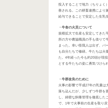
投入することで地力（ちりょく
善される。この耕畜連携により
給与できることで安定した生乳
・牛舎の火災について
規模拡大で生産も安定してきた平
所の方や農協職員の手も借りて
まった。幸い怪我人は出ず、パ
も自分たちで修繕。牛たちは火
た。4年経った今も約20頭が現
とする牛たちの姿に勇気づけら
・牛群改良のために
火事の影響で平成27年の乳量は
落ち込んだが、少しずつ牛群を
し、綿密な飼養管理を徹底した
で、1年で火事前の生産を取り戻