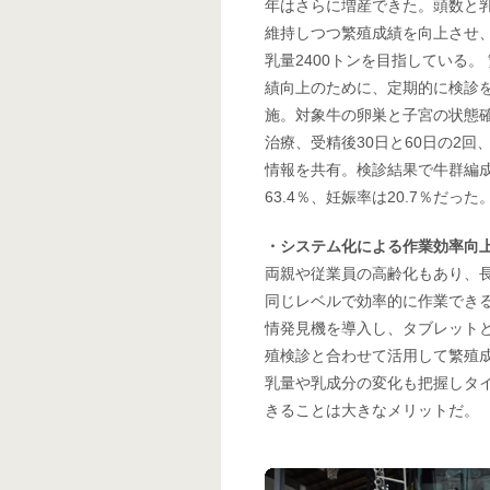
年はさらに増産できた。頭数と
維持しつつ繁殖成績を向上させ
乳量2400トンを目指している。
績向上のために、定期的に検診
施。対象牛の卵巣と子宮の状態
治療、受精後30日と60日の2
情報を共有。検診結果で牛群編成
63.4％、妊娠率は20.7％だっ
・システム化による作業効率向
両親や従業員の高齢化もあり、
同じレベルで効率的に作業でき
情発見機を導入し、タブレット
殖検診と合わせて活用して繁殖
乳量や乳成分の変化も把握しタ
きることは大きなメリットだ。