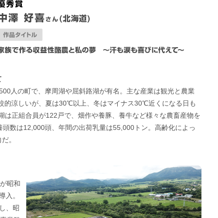
て
500人の町で、摩周湖や屈斜路湖が有名。主な産業は観光と農業
比較的涼しいが、夏は30℃以上、冬はマイナス30℃近くになる日も
周湖は正組合員が122戸で、畑作や養豚、養牛など様々な農畜産物を
頭数は12,000頭、年間の出荷乳量は55,000トン。高齢化によっ
向だ。
目が昭和
導入。
し、昭