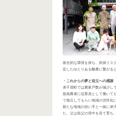
衛生的な環境を保ち、疾病リス
定したゆとりある酪農に繋がる
・これからの夢と祖父への感謝
弟子屈町では農家戸数が減少し
規就農者に従業員として働いて
て独立してもらい地域の活性化
新たな地域の担い手と一緒に弟
た。父は祖父の背中を見て育ち