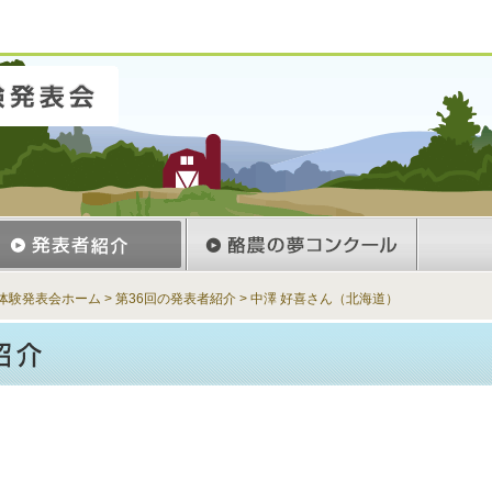
体験発表会ホーム
>
第36回の発表者紹介
>
中澤 好喜さん（北海道）