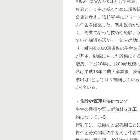
和55年に父が4代目として就農
農家として生き残るために規模
必要と考え、昭和63年にフリー
ル牛舎を建築した。初期投資が
く、副業で培った技術や経験、
ていた知識を活かし、知人の助
りて町内初の60頭規模の牛舎を
が基本。動線にあった設備にす
増築。平成20年には200頭規
私は平成18年に農大卒業後、実
家5代目として日々奮闘している
が4名いる。
・施設や管理方法について
牛舎の屋根や壁に断熱材を施工
約になっている。
搾乳牛は、産褥期と泌乳期ごとに
褥牛と分娩間近の牛を同じ牛舎