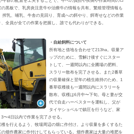
番や牛群の配置を工夫することで、牛への負担や疾病や作業時間のロ
室の黒板で、乳房炎注意牛や治療牛の情報を共有。繁殖管理情報も
。 搾乳、哺乳、牛舎の見回り、育成への餌やり、餌寄せなどの作業
り、全員が全ての作業を把握し、誰でも代わりができる。
・自給飼料について
所有地と借地を合わせて213ha。収量ア
ップのために、雪解け後すぐにスター
トして、一週間以内に全圃場の肥料、
スラリー散布を完了させる。また2番草
の収量確保と翌年の植生維持のため、1
番草収穫後も一週間以内にスラリーを
散布。収穫は6月中〜下旬。母と妻が交
代で自走ハーベスターを運転し、父が
タイヤショベルで鎮圧を行うなど、家
3〜4日以内で作業を完了させる。
収穫を行えるよう、牧場周辺の畑に作付け。より収量を多くするた
区の畑作農家に作付けしてもらっている。畑作農家は大量の堆肥を