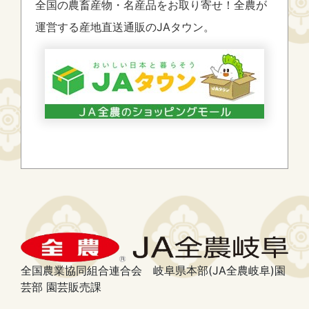
全国の農畜産物・名産品をお取り寄せ！全農が
運営する産地直送通販のJAタウン。
全国農業協同組合連合会 岐阜県本部(JA全農岐阜)園
芸部 園芸販売課