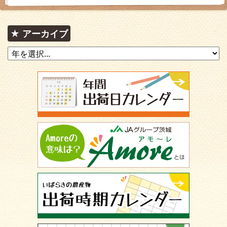
アーカイブ