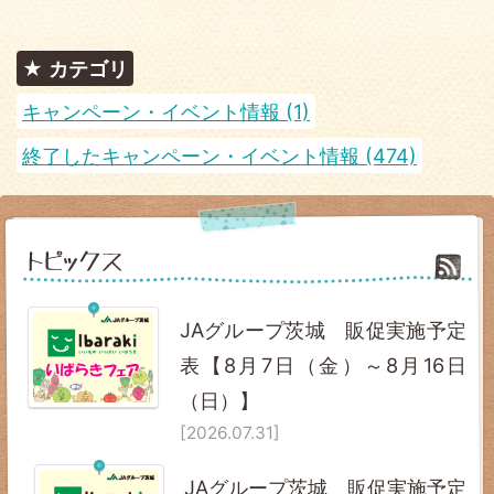
カテゴリ
キャンペーン・イベント情報 (1)
終了したキャンペーン・イベント情報 (474)
JAグループ茨城 販促実施予定
表【8月7日（金）～8月16日
（日）】
[2026.07.31]
JAグループ茨城 販促実施予定