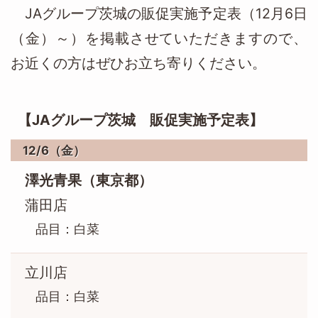
JAグループ茨城の販促実施予定表（12月6日
（金）～）を掲載させていただきますので、
お近くの方はぜひお立ち寄りください。
JAグループ茨城 販促実施予定表
12/6（金）
澤光青果（東京都）
蒲田店
白菜
立川店
白菜