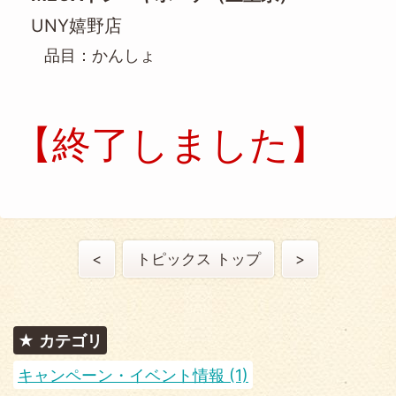
UNY嬉野店
かんしょ
【終了しました】
<
トピックス トップ
>
カテゴリ
キャンペーン・イベント情報 (1)