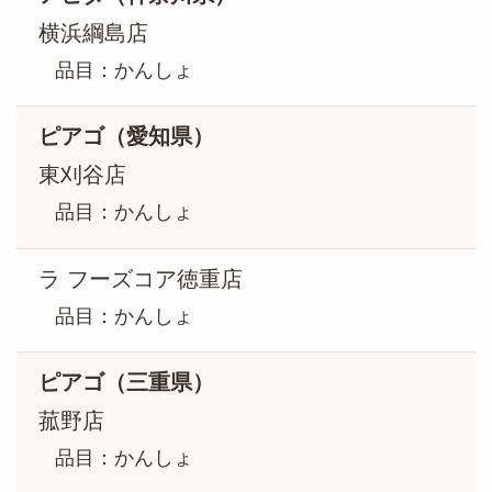
横浜綱島店
かんしょ
ピアゴ（愛知県）
東刈谷店
かんしょ
ラ フーズコア徳重店
かんしょ
ピアゴ（三重県）
菰野店
かんしょ