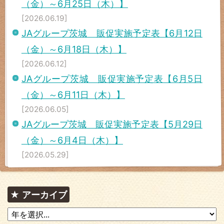
（金）～6月25日（木）】
[2026.06.19]
JAグループ茨城 販促実施予定表【6月12日
（金）～6月18日（木）】
[2026.06.12]
JAグループ茨城 販促実施予定表【6月5日
（金）～6月11日（木）】
[2026.06.05]
JAグループ茨城 販促実施予定表【5月29日
（金）～6月4日（木）】
[2026.05.29]
アーカイブ