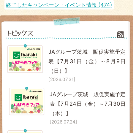
終了したキャンペーン・イベント情報 (474)
JAグループ茨城 販促実施予定
表【7月31日（金）～8月9日
（日）】
[2026.07.31]
JAグループ茨城 販促実施予定
表【7月24日（金）～7月30日
（木）】
[2026.07.24]