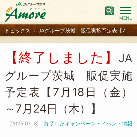
MENU
トピックス
JAグループ茨城 販促実施予定表【7月18日（金）～7月24日（木）】
【終了しました】
JA
グループ茨城 販促実施
予定表
【7月18日（金）
～7月24日（木）】
[2025.07.18]
終了したキャンペーン・イベント情報