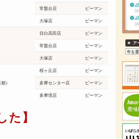
）
常盤台店
ピーマン
[2
大塚店
ピーマン
[2
目白高田店
ピーマン
ア
）
常盤台店
ピーマン
大塚店
ピーマン
桜ヶ丘店
ピーマン
京都）
多摩センター店
ピーマン
多摩境店
ピーマン
した】