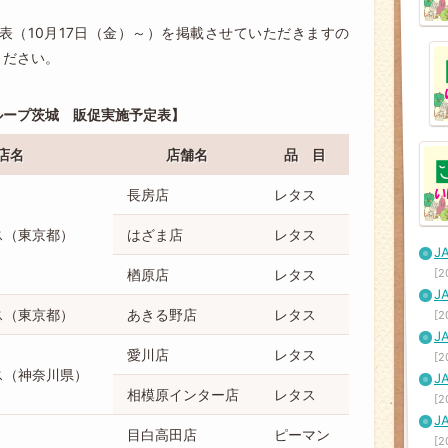
表（10月17日（金）～）を掲載させていただきますの
ください。
ループ茨城 販促実施予定表
店名
店舗名
品 目
長房店
レタス
ス（東京都）
はざま店
レタス
[2
楢原店
レタス
ス（東京都）
あきる野店
レタス
[2
愛川店
レタス
[2
ス（神奈川県）
相模原インター店
レタス
[2
目白高田店
ピーマン
[2