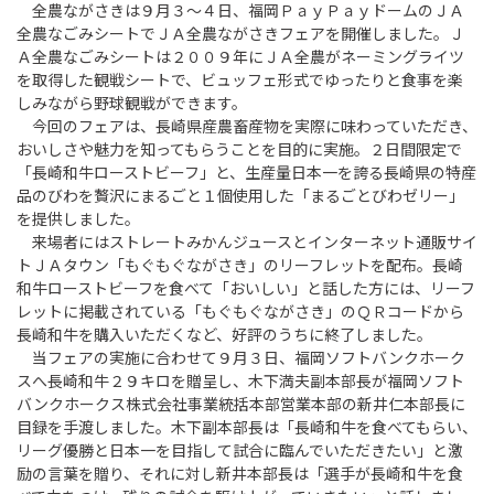
全農ながさきは９月３～４日、福岡ＰａｙＰａｙドームのＪＡ
全農なごみシートでＪＡ全農ながさきフェアを開催しました。Ｊ
Ａ全農なごみシートは２００９年にＪＡ全農がネーミングライツ
を取得した観戦シートで、ビュッフェ形式でゆったりと食事を楽
しみながら野球観戦ができます。
今回のフェアは、長崎県産農畜産物を実際に味わっていただき、
おいしさや魅力を知ってもらうことを目的に実施。２日間限定で
「長崎和牛ローストビーフ」と、生産量日本一を誇る長崎県の特産
品のびわを贅沢にまるごと１個使用した「まるごとびわゼリー」
を提供しました。
来場者にはストレートみかんジュースとインターネット通販サイ
トＪＡタウン「もぐもぐながさき」のリーフレットを配布。長崎
和牛ローストビーフを食べて「おいしい」と話した方には、リーフ
レットに掲載されている「もぐもぐながさき」のＱＲコードから
長崎和牛を購入いただくなど、好評のうちに終了しました。
当フェアの実施に合わせて９月３日、福岡ソフトバンクホーク
スへ長崎和牛２９キロを贈呈し、木下満夫副本部長が福岡ソフト
バンクホークス株式会社事業統括本部営業本部の新井仁本部長に
目録を手渡しました。木下副本部長は「長崎和牛を食べてもらい、
リーグ優勝と日本一を目指して試合に臨んでいただきたい」と激
励の言葉を贈り、それに対し新井本部長は「選手が長崎和牛を食