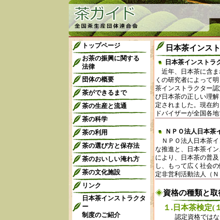
トップページ
日本茶インス
お茶の振興に関する
日本茶インストラ
法律
近年、日本茶に含ま
団体の概要
くの研究者によって明
茶インストラクター認
茶ができるまで
び日本茶の正しい理解
定されました。現在約
茶の生産と流通
ドバイザーが全国各地
茶の科学
ＮＰＯ法人日本茶
茶の利用
ＮＰＯ法人日本茶イ
茶の選び方と保存法
な推進と、日本茶イン
により、日本茶の普及
茶のおいしい淹れ方
し、もって広く社会の
茶の文化施設
定非営利活動法人（Ｎ
リンク
◈
資格の種類と取
日本茶インストラクタ
ー
１.日本茶検定(
制度のご紹介
認定資格ではな