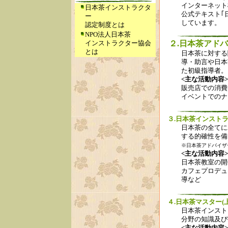
インターネット
日本茶インストラクタ
公式テキスト｢
ー
しています。
認定制度とは
NPO法人日本茶
２.日本茶アドバ
インストラクター協会
とは
日本茶に対する
導・助言や日本
た初級指導者。
<主な活動内容>
販売店での消費
イベントでのナ
３.日本茶インストラ
日本茶の全てに
する的確性を備
※日本茶アドバイザ
<主な活動内容>
日本茶教室の開
カフェプロデュ
導など
４.日本茶マスター(上
日本茶インスト
分野の知識及び