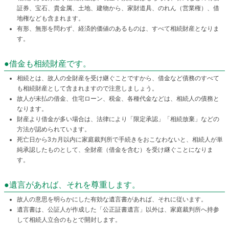
証券、宝石、貴金属、土地、建物から、家財道具、のれん（営業権）、借
地権なども含まれます。
有形、無形を問わず、経済的価値のあるものは、すべて相続財産となりま
す。
●借金も相続財産です。
相続とは、故人の全財産を受け継ぐことですから、借金など債務のすべて
も相続財産として含まれますので注意しましょう。
故人が未払の借金、住宅ローン、税金、各種代金などは、相続人の債務と
なります。
財産より借金が多い場合は、法律により「限定承認」「相続放棄」などの
方法が認められています。
死亡日から3カ月以内に家庭裁判所で手続きをおこなわないと、相続人が単
純承認したものとして、全財産（借金を含む）を受け継ぐことになりま
す。
●遺言があれば、それを尊重します。
故人の意思を明らかにした有効な遺言書があれば、それに従います。
遺言書は、公証人が作成した「公正証書遺言」以外は、家庭裁判所へ持参
して相続人立合のもとで開封します。