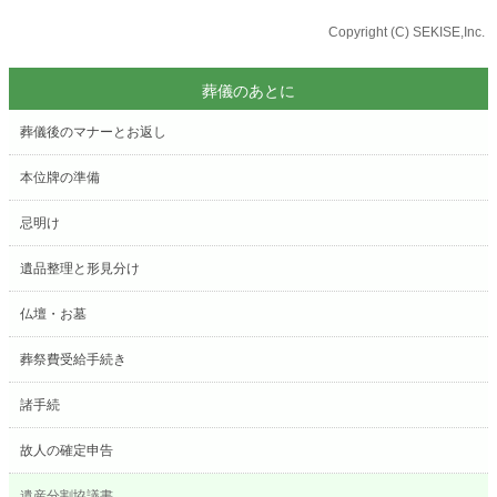
Copyright (C) SEKISE,Inc.
葬儀のあとに
葬儀後のマナーとお返し
本位牌の準備
忌明け
遺品整理と形見分け
仏壇・お墓
葬祭費受給手続き
諸手続
故人の確定申告
遺産分割協議書