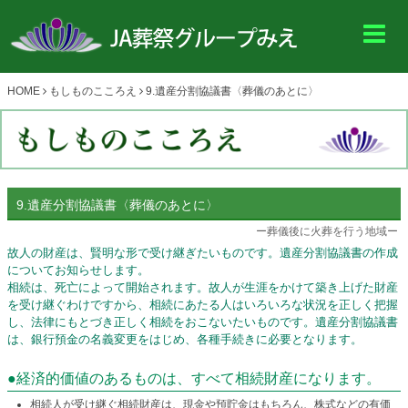
HOME
もしものこころえ
9.遺産分割協議書〈葬儀のあとに〉
9.遺産分割協議書〈葬儀のあとに〉
ー葬儀後に火葬を行う地域ー
故人の財産は、賢明な形で受け継ぎたいものです。遺産分割協議書の作成
についてお知らせします。
相続は、死亡によって開始されます。故人が生涯をかけて築き上げた財産
を受け継ぐわけですから、相続にあたる人はいろいろな状況を正しく把握
し、法律にもとづき正しく相続をおこないたいものです。遺産分割協議書
は、銀行預金の名義変更をはじめ、各種手続きに必要となります。
●経済的価値のあるものは、すべて相続財産になります。
相続人が受け継ぐ相続財産は、現金や預貯金はもちろん、株式などの有価