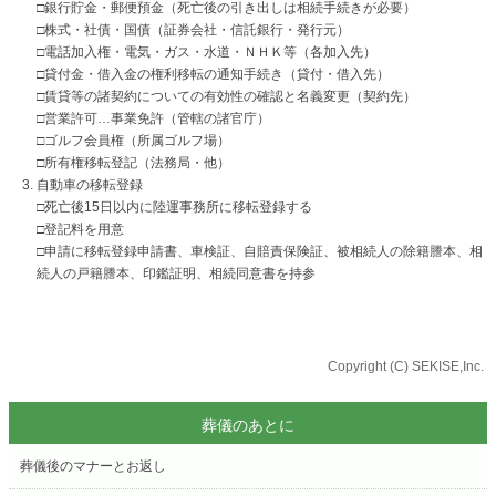
□銀行貯金・郵便預金（死亡後の引き出しは相続手続きが必要）
□株式・社債・国債（証券会社・信託銀行・発行元）
□電話加入権・電気・ガス・水道・ＮＨＫ等（各加入先）
□貸付金・借入金の権利移転の通知手続き（貸付・借入先）
□賃貸等の諸契約についての有効性の確認と名義変更（契約先）
□営業許可…事業免許（管轄の諸官庁）
□ゴルフ会員権（所属ゴルフ場）
□所有権移転登記（法務局・他）
自動車の移転登録
□死亡後15日以内に陸運事務所に移転登録する
□登記料を用意
□申請に移転登録申請書、車検証、自賠責保険証、被相続人の除籍謄本、相
続人の戸籍謄本、印鑑証明、相続同意書を持参
Copyright (C) SEKISE,Inc.
葬儀のあとに
葬儀後のマナーとお返し