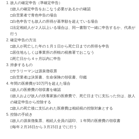
故人の確定申告（準確定申告）
□故人の確定申告をおこなう必要があるかの確認
□自営業者で青色申告の場合
□白色申告でも故人の所得が基準額を超えている場合
□法定相続人が２人以上いる場合は、同一書類で一緒に申告するか、代表が
行う
確定申告の方法
□故人が死亡した年の１月１日から死亡日までの所得を申告
□居住地もしくは事業所の所轄の税務署でおこなう
□死亡日から４ヶ月以内に申告
持参するもの
□サラリーマンは源泉徴収票
□自営業者は決算書、生命保険の領収書、印鑑
年間の医療費が10万円を超えた場合
□故人の医療費の領収書を確認
□故人および故人の扶養家族の医療費で、死亡日までに支払った分は、故人
の確定申告から控除する
□故人の死亡後に支払われた医療費は相続税の控除対象とする
控除の手続き
□故人の源泉徴集票、相続人全員の認印、１年間の医療費の領収書
□毎年２月16日から３月15日までに行う