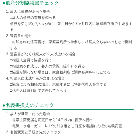
●遺産分割協議書チェック
故人に債務があった場合
□故人の債務の有無を調べる
債務を受け継がないために、死亡日から3ヶ月以内に家庭裁判所で手続きす
る
遺言書の開封
□封印された遺言書は、家庭裁判所へ持参し、相続人立ち会いのもとで開封
する
遺言書がなく相続人が２人以上いる場合
□相続人全員で協議を行う
□相続案を作成し、各人の承認（捺印）を得る
□協議が調わない場合は、家庭裁判所に調停審判を申し立てる
相続人に未成年者が含まれる場合
□協議による相続の場合、未成年者には特別代理人を立てる
□代理人は裁判所で選任してもらう
●名義書換えのチェック
故人が世帯主だった場合
□世帯主変更届を変更日から14日以内に役所へ提出
□電気・水道・ガス・NHKの引き落とし口座や電話加入権の名義変更
名義変更と手続き先のチェック