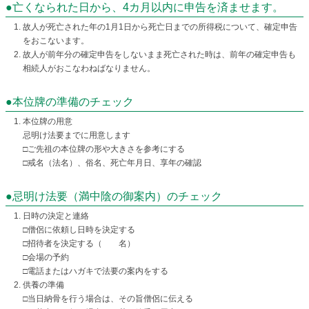
●亡くなられた日から、4カ月以内に申告を済ませます。
故人が死亡された年の1月1日から死亡日までの所得税について、確定申告
をおこないます。
故人が前年分の確定申告をしないまま死亡された時は、前年の確定申告も
相続人がおこなわねばなりません。
●本位牌の準備のチェック
本位牌の用意
忌明け法要までに用意します
□ご先祖の本位牌の形や大きさを参考にする
□戒名（法名）、俗名、死亡年月日、享年の確認
●忌明け法要（満中陰の御案内）のチェック
日時の決定と連絡
□僧侶に依頼し日時を決定する
□招待者を決定する（ 名）
□会場の予約
□電話またはハガキで法要の案内をする
供養の準備
□当日納骨を行う場合は、その旨僧侶に伝える