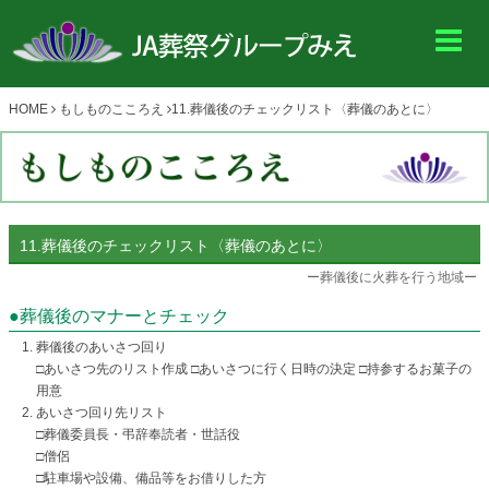
HOME
もしものこころえ
11.葬儀後のチェックリスト〈葬儀のあとに〉
11.葬儀後のチェックリスト〈葬儀のあとに〉
ー葬儀後に火葬を行う地域ー
●葬儀後のマナーとチェック
葬儀後のあいさつ回り
□あいさつ先のリスト作成 □あいさつに行く日時の決定 □持参するお菓子の
用意
あいさつ回り先リスト
□葬儀委員長・弔辞奉読者・世話役
□僧侶
□駐車場や設備、備品等をお借りした方