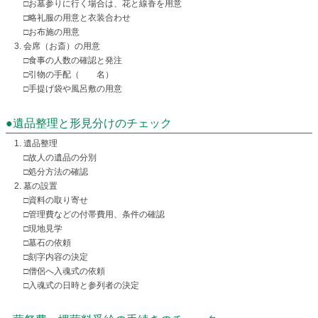
□お墓参りに行く場合は、花と線香を用意
□略礼服の用意と衣装合わせ
□お布施の用意
会席（お斎）の用意
□食事の人数の確認と発注
□引物の手配（ 名）
□手提げ袋や風呂敷の用意
●遺品整理と形見分けのチェック
遺品整理
□故人の遺品の分別
□処分方法の確認
墓の設置
□資料の取り寄せ
□管理費などの付帯費用、条件の確認
□現地見学
□墓石の依頼
□刻字内容の決定
□僧侶へ入魂式の依頼
□入魂式の日時と参列者の決定