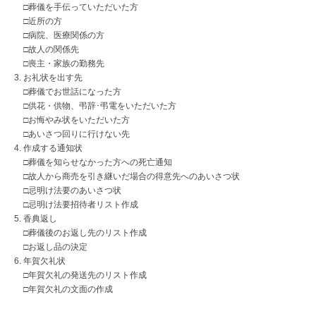
□葬儀を手伝っていただいた方
□近所の方
□病院、医療関係の方
□故人の関係先
□喪主・家族の勤務先
お礼状を出す先
□葬儀でお世話になった方
□供花・供物、弔辞･弔電をいただいた方
□お悔やみ状をいただいた方
□あいさつ回りに行けない先
作成する通知状
□葬儀を知らせなかった方への死亡通知
□故人から商売を引き継いだ場合の得意先へのあいさつ状
□忌明け法要のあいさつ状
□忌明け法要招待者リスト作成
香典返し
□葬儀後のお返し先のリスト作成
□お返し品の決定
年賀欠礼状
□年賀欠礼の発送先のリスト作成
□年賀欠礼の文面の作成