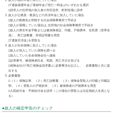
故人が国民年金に加入していた場合
□｢遺族基礎年金｣｢寡婦年金｣｢死亡一時金｣のいずれかを選択
□請求人の住所地の加入者の市区役所、町村役場に請求
故人が公務員・教員などの共済年金に加入していた場合
□故人の勤務先が所轄する社会保険事務所で手続き
□故人が退職していた場合は､住所地の社会保険事務所で手続き
□故人の厚生年金手帳または被保険者証、印鑑、戸籍謄本、住民票（世帯全
員）、死亡診断書、所得証明書を用意
□｢遺族共済金｣を受取る
故人が生命保険に加入していた場合
□故人が加入していた保険を調べる
□加入していた生命保険会社へ連絡
□証券番号、被保険者氏名、死因、死亡月日を告げる
□保険会社の｢死亡保険金請求書｣に必要事項を記入し、 必要書類と共に提
出する
必要書類
□（１）保険証券、（２）死亡診断書、（３）保険金受取人の印鑑と印鑑証
明、（４）受取人の戸籍抄本、（５）被保険者の戸籍謄本を用意
□入院給付金・手術給付金を請求（この場合の受取人は法定相続人全員とな
る）
●故人の確定申告のチェック