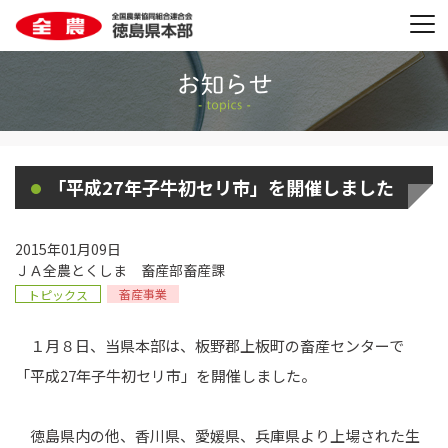
「平成27年子牛初セリ市」を開催しました
2015年01月09日
ＪＡ全農とくしま 畜産部畜産課
畜産事業
トピックス
１月８日、当県本部は、板野郡上板町の畜産センターで
「平成27年子牛初セリ市」を開催しました。
徳島県内の他、香川県、愛媛県、兵庫県より上場された生