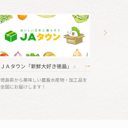
「新鮮大好き徳島」
徳島県産青果物出
美味しい農畜水産物・加工品を
徳島県産青果物の出
けします！
ダーです。