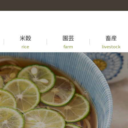
米穀
園芸
畜産
rice
farm
livestock
事業概要
徳島県産米の生育状況一覧
青果物出荷カレンダー
牛セリ市況一覧
先輩職員の声