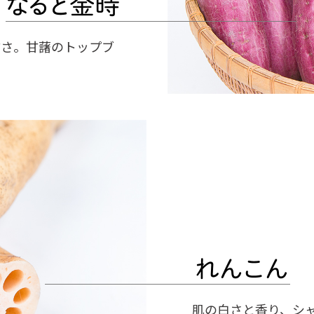
甘さ。甘藷のトップブ
肌の白さと香り、シ