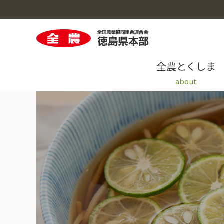
全農とくしま
about
全農とくしまのトップへ
米穀のトップへ
園芸のトップへ
畜産のトップへ
採用情報のトップへ
青果情報提供システム「AIOS」