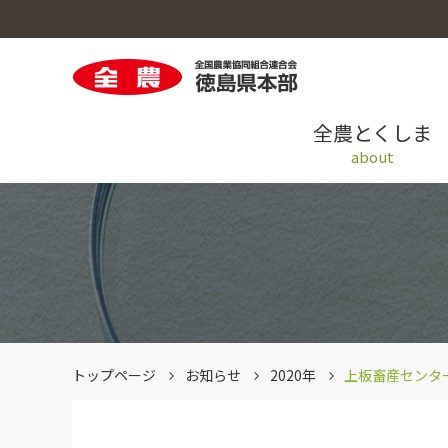
全農とくしま
about
全農とくしまのトップへ
米穀のトップへ
園芸のトップへ
畜産のトップへ
採用情報のトップへ
青果情報提供システム「AIOS」
トップページ
お知らせ
2020年
上板畜産センタ