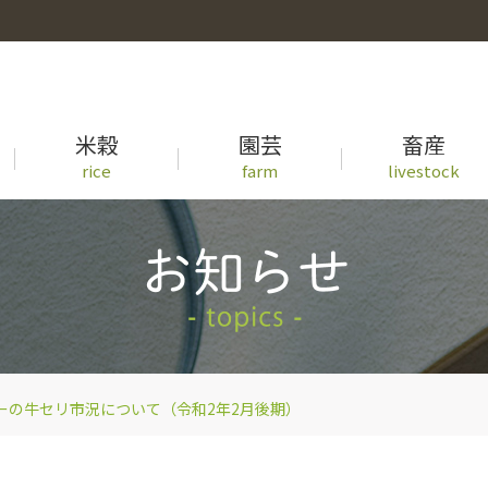
米穀
園芸
畜産
rice
farm
livestock
事業概要
徳島県産米の生育状況一覧
青果物出荷カレンダー
牛セリ市況一覧
先輩職員の声
ーの牛セリ市況について（令和2年2月後期）