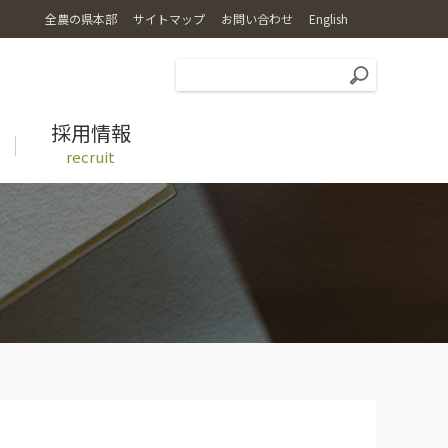
全農の県本部
サイトマップ
お問い合わせ
English
採用情報
recruit
広報誌
特別栽培米コシヒカリ乙姫米
レシピ