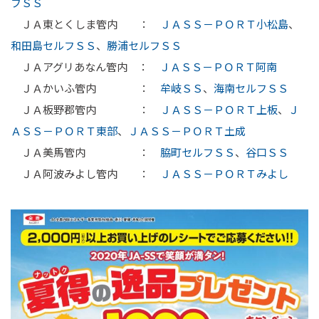
フＳＳ
ＪＡ東とくしま管内 ：
ＪＡＳＳ－ＰＯＲＴ小松島
、
和田島セルフＳＳ
、
勝浦セルフＳＳ
ＪＡアグリあなん管内 ：
ＪＡＳＳ－ＰＯＲＴ阿南
ＪＡかいふ管内 ：
牟岐ＳＳ
、
海南セルフＳＳ
ＪＡ板野郡管内 ：
ＪＡＳＳ－ＰＯＲＴ上板
、
Ｊ
ＡＳＳ－ＰＯＲＴ東部
、
ＪＡＳＳ－ＰＯＲＴ土成
ＪＡ美馬管内 ：
脇町セルフＳＳ
、
谷口ＳＳ
ＪＡ阿波みよし管内 ：
ＪＡＳＳ－ＰＯＲＴみよし