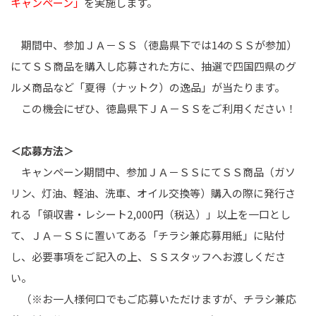
キャンペーン」
を実施します。
期間中、参加ＪＡ－ＳＳ（徳島県下では14のＳＳが参加）
にてＳＳ商品を購入し応募された方に、抽選で四国四県のグ
ルメ商品など「夏得（ナットク）の逸品」が当たります。
この機会にぜひ、徳島県下ＪＡ－ＳＳをご利用ください！
＜応募方法＞
キャンペーン期間中、参加ＪＡ－ＳＳにてＳＳ商品（ガソ
リン、灯油、軽油、洗車、オイル交換等）購入の際に発行さ
れる「領収書・レシート2,000円（税込）」以上を一口とし
て、ＪＡ－ＳＳに置いてある「チラシ兼応募用紙」に貼付
し、必要事項をご記入の上、ＳＳスタッフへお渡しくださ
い。
（※お一人様何口でもご応募いただけますが、チラシ兼応