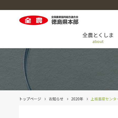
全農とくしま
about
全農とくしまのトップへ
米穀のトップへ
園芸のトップへ
畜産のトップへ
採用情報のトップへ
青果情報提供システム「AIOS」
トップページ
お知らせ
2020年
上板畜産センタ