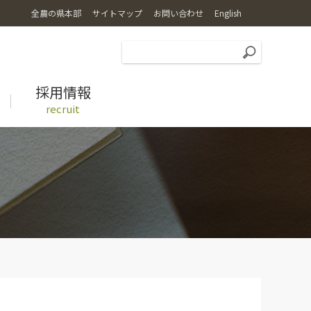
全農の県本部
サイトマップ
お問い合わせ
English
採用情報
recruit
広報誌
特別栽培米コシヒカリ乙姫米
レシピ