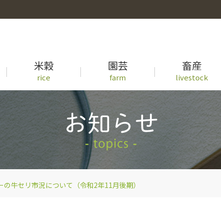
米穀
園芸
畜産
rice
farm
livestock
事業概要
徳島県産米の生育状況一覧
青果物出荷カレンダー
牛セリ市況一覧
先輩職員の声
ーの牛セリ市況について（令和2年11月後期）