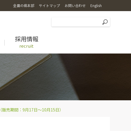
全農の県本部
サイトマップ
お問い合わせ
English
採用情報
recruit
広報誌
特別栽培米コシヒカリ乙姫米
レシピ
売期間：9月17日～10月15日）