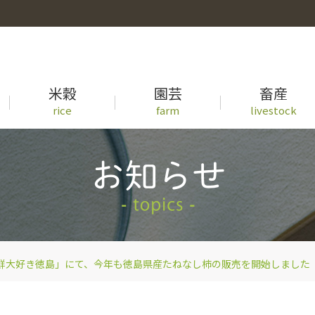
米穀
園芸
畜産
rice
farm
livestock
事業概要
徳島県産米の生育状況一覧
青果物出荷カレンダー
牛セリ市況一覧
先輩職員の声
鮮大好き徳島」にて、今年も徳島県産たねなし柿の販売を開始しました（販