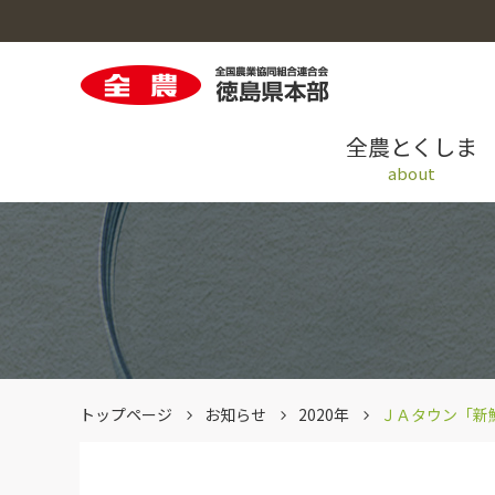
全農とくしま
about
全農とくしまのトップへ
米穀のトップへ
園芸のトップへ
畜産のトップへ
採用情報のトップへ
青果情報提供システム「AIOS」
トップページ
お知らせ
2020年
ＪＡタウン「新