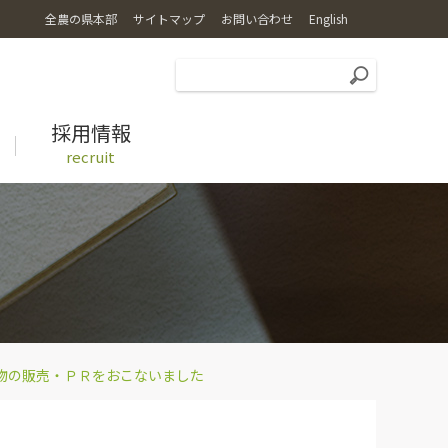
全農の県本部
サイトマップ
お問い合わせ
English
採用情報
recruit
広報誌
特別栽培米コシヒカリ乙姫米
レシピ
物の販売・ＰＲをおこないました