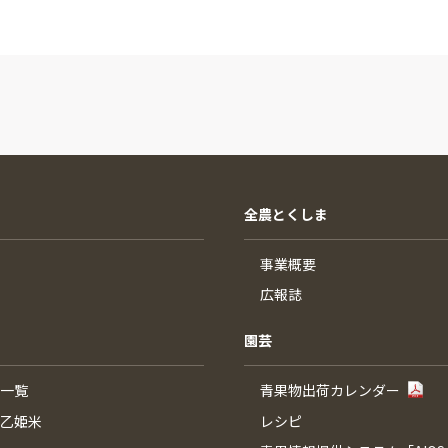
全農とくしま
事業概要
広報誌
園芸
一覧
青果物出荷カレンダー
乙姫米
レシピ