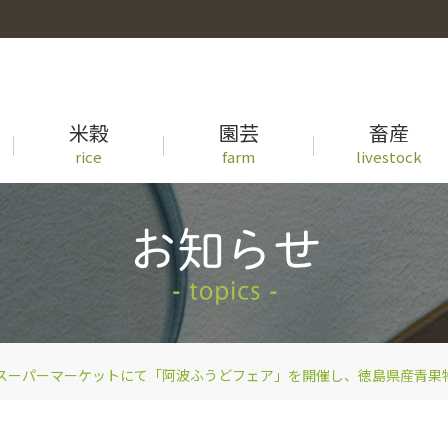
米穀
園芸
畜産
rice
farm
livestock
事業概要
徳島県産米の生育状況一覧
青果物出荷カレンダー
牛セリ市況一覧
先輩職員の声
スーパーマーケットにて「阿波ふうどフェア」を開催し、徳島県産青果