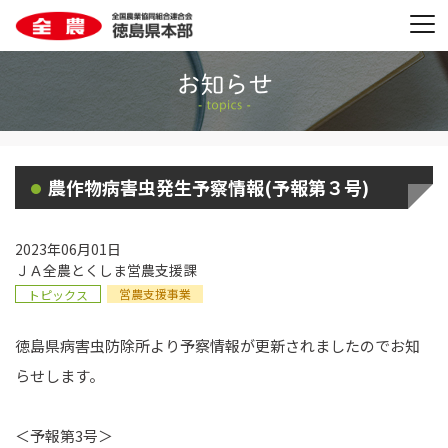
農作物病害虫発生予察情報(予報第３号)
2023年06月01日
ＪＡ全農とくしま営農支援課
営農支援事業
トピックス
徳島県病害虫防除所より予察情報が更新されましたのでお知
らせします。
＜予報第3号＞