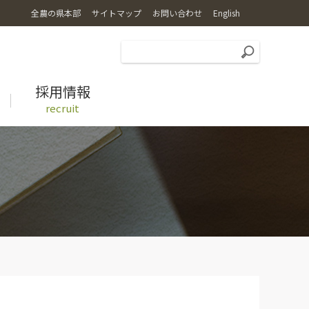
全農の県本部
サイトマップ
お問い合わせ
English
採用情報
recruit
広報誌
特別栽培米コシヒカリ乙姫米
レシピ