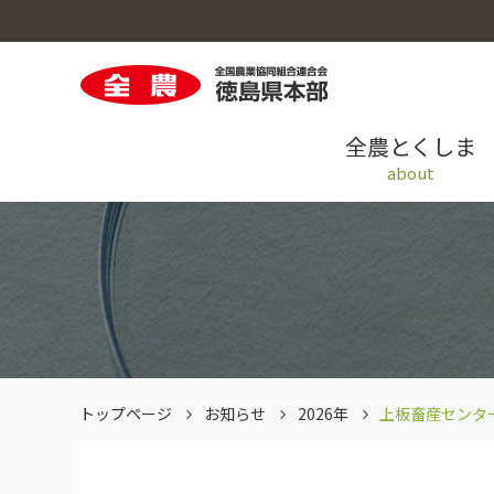
全農とくしま
about
全農とくしまのトップへ
米穀のトップへ
園芸のトップへ
畜産のトップへ
採用情報のトップへ
青果情報提供システム「AIOS」
トップページ
お知らせ
2026年
上板畜産センター