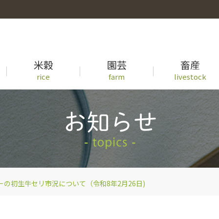
米穀
園芸
畜産
rice
farm
livestock
事業概要
徳島県産米の生育状況一覧
青果物出荷カレンダー
牛セリ市況一覧
先輩職員の声
の初生牛セリ市況について（令和8年2月26日)