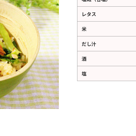
レタス
米
だし汁
酒
塩