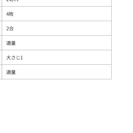
4枚
2合
適量
大さじ1
適量