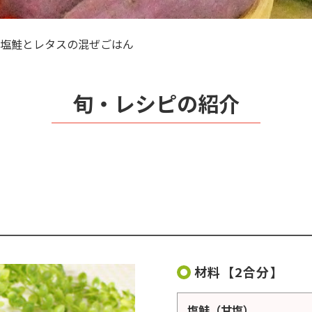
塩鮭とレタスの混ぜごはん
旬・レシピの紹介
材料【2合分】
塩鮭（甘塩）