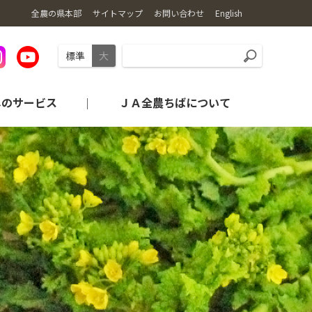
全農の県本部
サイトマップ
お問い合わせ
English
標準
大
しのサービス
ＪＡ全農ちばについて
旬・レシピの紹介
産地から探す
農業機械情報
コンプライアンス