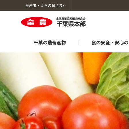
生産者・ＪＡの皆さまへ
千葉の農畜産物
食の安全・安心の
千葉の農畜産物のトップへ
食の安全・安心のための取り組みのトップへ
生産者向け情報のトップへ
暮らしのサービスのトップへ
ＪＡ全農ちばについてのトップへ
オンラインショップ「ＪＡタウン」
肥料農薬情報
採用情報