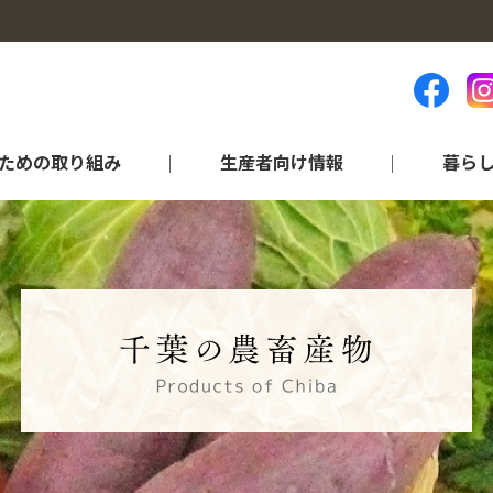
ための取り組み
生産者向け情報
暮ら
ランキング等（統計資料）
品目から探す
営農情報
各部門のご紹介
アグリ情報“ちば”