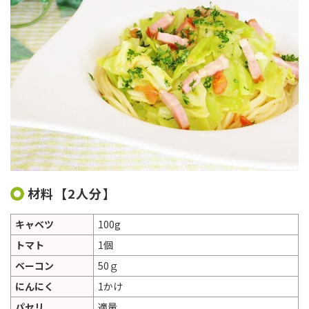
材料【2人分】
キャベツ
100g
トマト
1個
ベーコン
50ｇ
にんにく
1かけ
パセリ
適量