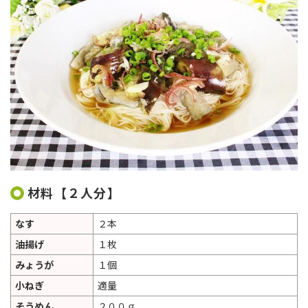
材料【２人分】
なす
２本
油揚げ
１枚
みょうが
１個
小ねぎ
適量
そうめん
２００ｇ