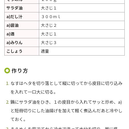
サラダ油
大さじ１
a)だし汁
３００ｍｌ
a)醤油
大さじ２
a)酒
大さじ１
a)みりん
大さじ３
こしょう
適量
作り方
なすはヘタを切り落として縦に切ってから皮目に切り込み
を入れて一口大に切る。
鍋にサラダ油をひき、１の皮目から入れてサッと炒め、
a)
と短冊切りにした油揚げを加えて軽く煮込んだあと冷やし
ておく。
そうめんを茹でてから冷水で洗って水分を切り、器に盛