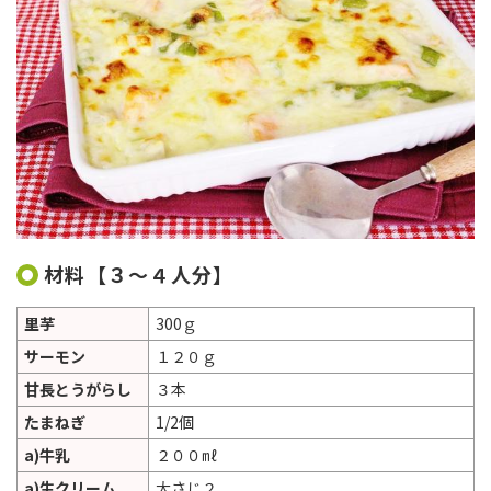
材料【３～４人分】
里芋
300ｇ
サーモン
１２０ｇ
甘長とうがらし
３本
たまねぎ
1/2個
a)牛乳
２００㎖
a)生クリーム
大さじ２