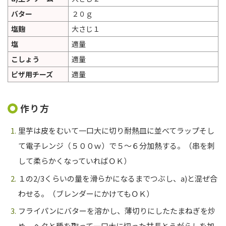
バター
２０ｇ
塩麹
大さじ１
塩
適量
こしょう
適量
ピザ用チーズ
適量
作り方
里芋は皮をむいて一口大に切り耐熱皿に並べてラップそし
て電子レンジ（５００ｗ）で５～６分加熱する。（串を刺
して柔らかくなっていればＯＫ）
１の
2/3
くらいの量を滑らかになるまでつぶし、
a)
と混ぜ合
わせる。（ブレンダーにかけてもＯＫ）
フライパンにバターを溶かし、薄切りにしたたまねぎを炒
め、ヘタと種を取って一口大に切った甘長とうがらしを加