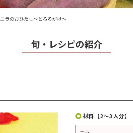
ニラのおひたし～とろろがけ～
旬・レシピの紹介
材料【2～3人分】
ニラ