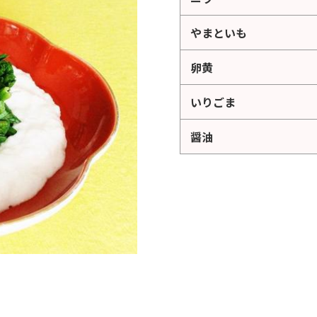
やまといも
卵黄
いりごま
醤油