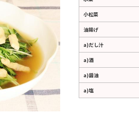
小松菜
油揚げ
a)だし汁
a)酒
a)醤油
a)塩