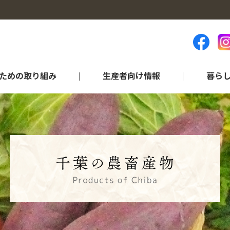
ための取り組み
生産者向け情報
暮ら
ランキング等（統計資料）
品目から探す
営農情報
各部門のご紹介
アグリ情報“ちば”