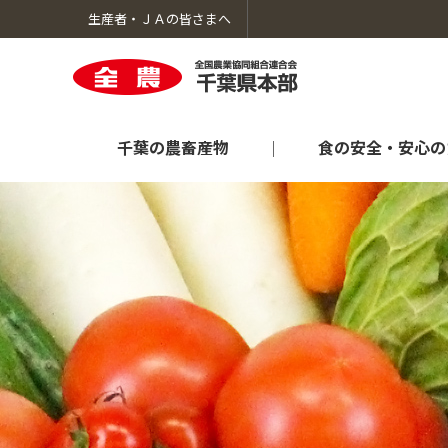
生産者・ＪＡの皆さまへ
千葉の農畜産物
食の安全・安心の
千葉の農畜産物のトップへ
食の安全・安心のための取り組みのトップへ
生産者向け情報のトップへ
暮らしのサービスのトップへ
ＪＡ全農ちばについてのトップへ
オンラインショップ「ＪＡタウン」
肥料農薬情報
採用情報