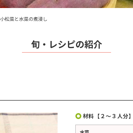
小松菜と水菜の煮浸し
旬・レシピの紹介
材料【２～３人分
水菜