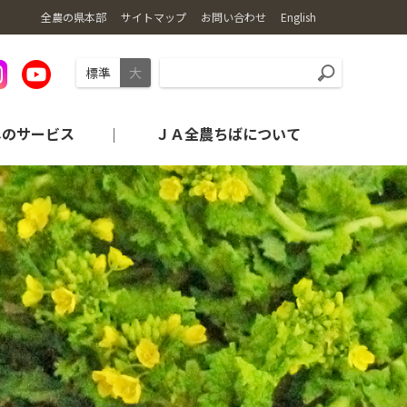
全農の県本部
サイトマップ
お問い合わせ
English
標準
大
しのサービス
ＪＡ全農ちばについて
旬・レシピの紹介
産地から探す
農業機械情報
コンプライアンス