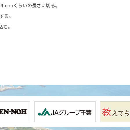
４ｃｍくらいの長さに切る。
する。
込む。