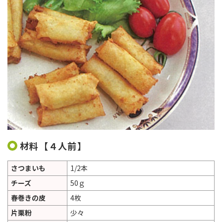
材料【４人前】
さつまいも
1/2本
チーズ
50ｇ
春巻きの皮
4枚
片栗粉
少々