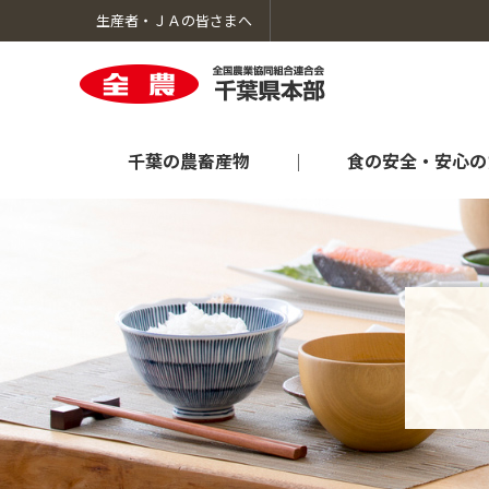
生産者・ＪＡの皆さまへ
千葉の農畜産物
食の安全・安心の
千葉の農畜産物のトップへ
食の安全・安心のための取り組みのトップへ
生産者向け情報のトップへ
暮らしのサービスのトップへ
ＪＡ全農ちばについてのトップへ
オンラインショップ「ＪＡタウン」
肥料農薬情報
採用情報