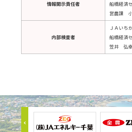
情報開示責任者
船橋経済
営農課 
ＪＡいち
内部検査者
船橋経済
笠井 弘