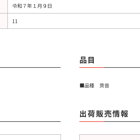
令和７年１月９日
11
品目
■品種 莢音
出荷販売情報