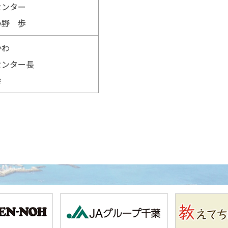
センター
小野 歩
かわ
センター長
幸