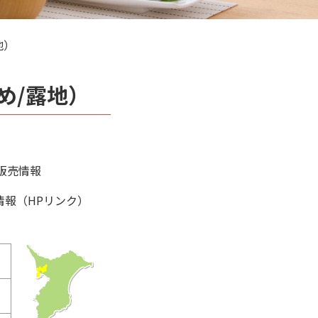
地）
め/露地）
販売情報
情報（HPリンク）