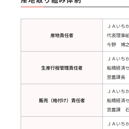
ＪＡいち
産地責任者
代表理
今野 博
ＪＡいち
生産行程管理責任者
船橋経済
営農課長
ＪＡいち
販売（格付け）責任者
船橋経済
営農課 
ＪＡいち