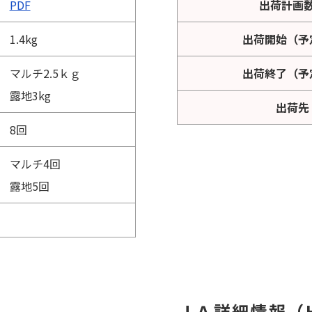
PDF
出荷計画
1.4kg
出荷開始（予
マルチ2.5ｋｇ
出荷終了（予
露地3kg
出荷先
8回
マルチ4回
露地5回
ＪＡ詳細情報（