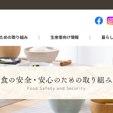
ための取り組み
生産者向け情報
暮ら
ランキング等（統計資料）
品目から探す
営農情報
各部門のご紹介
アグリ情報“ちば”