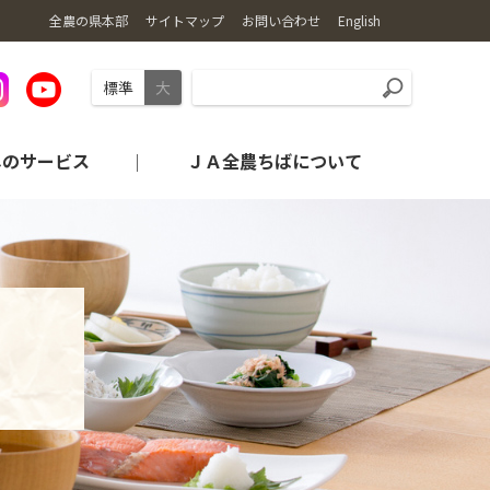
全農の県本部
サイトマップ
お問い合わせ
English
標準
大
しのサービス
ＪＡ全農ちばについて
旬・レシピの紹介
産地から探す
農業機械情報
コンプライアンス