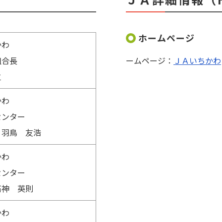
ホームページ
かわ
事組合長
ームページ：
ＪＡいちかわ
之
かわ
センター
 羽鳥 友浩
かわ
センター
石神 英則
かわ