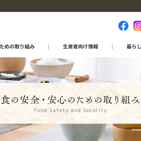
ための取り組み
生産者向け情報
暮ら
ランキング等（統計資料）
品目から探す
営農情報
各部門のご紹介
アグリ情報“ちば”