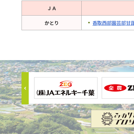
ＪＡ
かとり
香取西部園芸部甘