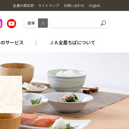
全農の県本部
サイトマップ
お問い合わせ
English
標準
大
しのサービス
ＪＡ全農ちばについて
旬・レシピの紹介
産地から探す
農業機械情報
コンプライアンス