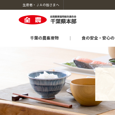
生産者・ＪＡの皆さまへ
千葉の農畜産物
食の安全・安心の
千葉の農畜産物のトップへ
食の安全・安心のための取り組みのトップへ
生産者向け情報のトップへ
暮らしのサービスのトップへ
ＪＡ全農ちばについてのトップへ
オンラインショップ「ＪＡタウン」
肥料農薬情報
採用情報