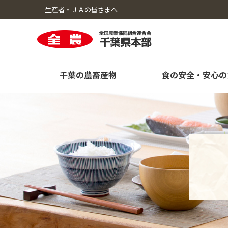
生産者・ＪＡの皆さまへ
千葉の農畜産物
食の安全・安心の
千葉の農畜産物のトップへ
食の安全・安心のための取り組みのトップへ
生産者向け情報のトップへ
暮らしのサービスのトップへ
ＪＡ全農ちばについてのトップへ
オンラインショップ「ＪＡタウン」
肥料農薬情報
採用情報