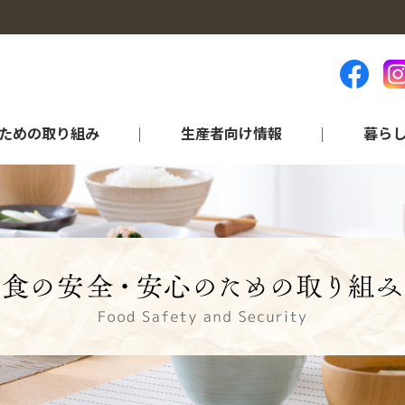
ための取り組み
生産者向け情報
暮ら
ランキング等（統計資料）
品目から探す
営農情報
各部門のご紹介
アグリ情報“ちば”