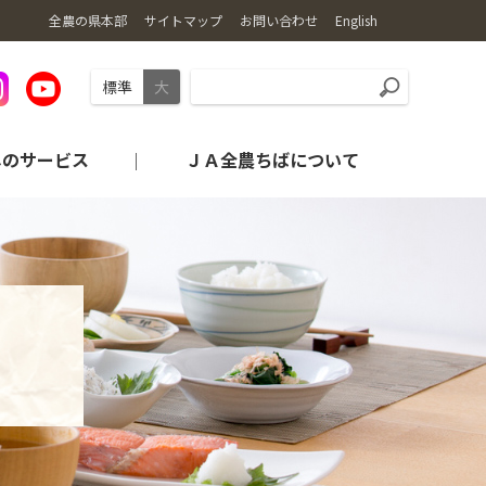
全農の県本部
サイトマップ
お問い合わせ
English
標準
大
しのサービス
ＪＡ全農ちばについて
旬・レシピの紹介
産地から探す
農業機械情報
コンプライアンス