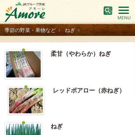
MENU
季節の野菜・果物など
ねぎ
柔甘（やわらか）ねぎ
レッドポアロー（赤ねぎ）
ねぎ