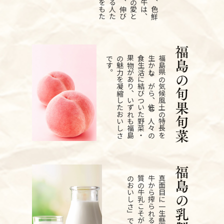
。
福
島
県
の
気
候
風
土
の
特
長
を
生
か
し
な
が
ら
、
住
む
人
々
の
食
生
活
に
結
び
つ
い
た
野
菜
・
果
物
が
あ
り
、
い
ず
れ
も
福
島
の
魅
力
を
凝
縮
し
た
お
い
し
さ
で
す
。
真
面
目
に
一
生
懸
命
育
て
た
乳
牛
か
ら
搾
ら
れ
る
新
鮮
で
高
品
質
の
牛
乳
こ
そ
が
「
ほ
ん
と
う
の
お
い
し
さ
」
で
す