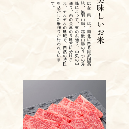
広
大
な
県
土
は
、
南
北
に
走
る
阿
武
隈
高
地
、
奥
羽
山
脈
、
越
後
山
脈
の
３
つ
の
秀
峰
に
よ
っ
て
、
東
の
浜
通
り
、
中
央
の
中
通
り
、
西
の
会
津
の
３
地
方
に
分
け
ら
れ
、
そ
れ
ぞ
れ
の
地
域
で
、
自
然
の
特
性
を
活
か
し
た
米
作
り
が
行
わ
れ
て
い
ま
す
。