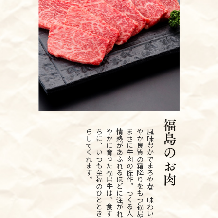
風
味
豊
か
で
ま
ろ
や
か
な
味
わ
い
、
色
鮮
や
か
良
質
の
霜
降
り
を
も
つ
福
島
牛
は
、
ま
さ
に
牛
肉
の
傑
作
。
つ
く
る
人
の
愛
と
情
熱
が
あ
ふ
れ
る
ほ
ど
に
注
が
れ
、
伸
び
や
か
に
育
っ
た
福
島
牛
は
、
食
す
る
人
た
ち
に
、
い
つ
も
至
福
の
ひ
と
と
き
を
も
た
ら
し
て
く
れ
ま
す
。