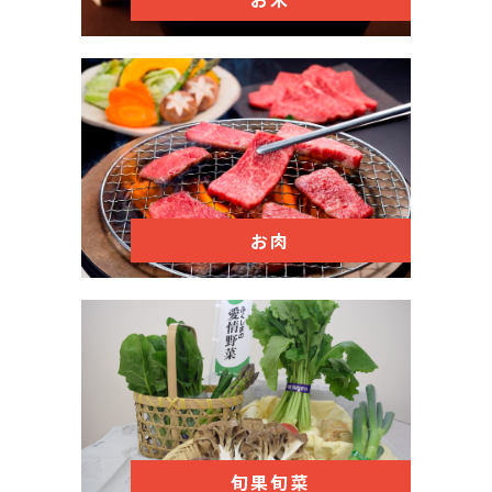
お肉
旬果旬菜