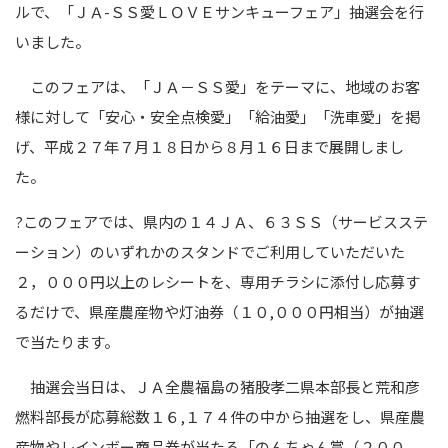
ルで、「ＪＡ-ＳＳ愛ＬＯＶＥサンキューフェア」抽選会を行
いました。
このフェアは、「ＪＡ－ＳＳ愛」をテーマに、地域のお客
様に対して「安心・安全点検愛」「給油愛」「洗車愛」を掲
げ、平成２７年７月１８日から８月１６日まで展開しまし
た。
?このフェアでは、県内の１４ＪＡ、６３ＳＳ（サービスステ
ーション）のいずれかのスタンドでご利用していただいた
２，０００円以上のレシートを、専用チラシに添付し応募す
るだけで、県産農産物や灯油券（１０,０００円相当）が抽選
で当たります。
抽選会当日は、ＪＡ全農福島の猪股孝二県本部長と荒和彦
燃料部長が応募総数１６,１７４件の中から抽選をし、県産農
産物やレインボー商品券が当たる「のんちゃん賞（２００