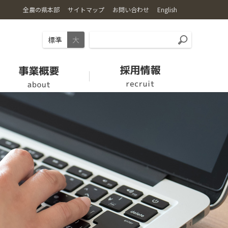
全農の県本部
サイトマップ
お問い合わせ
English
標準
大
お肉
愛情館
【休止中】労働力支援の取り組み
クミアイプロパン
組織・機構
家畜市場開設日
福祉用具情報
ロゴマーク・キャラクター
新規就農希望者の方へ
採用情報