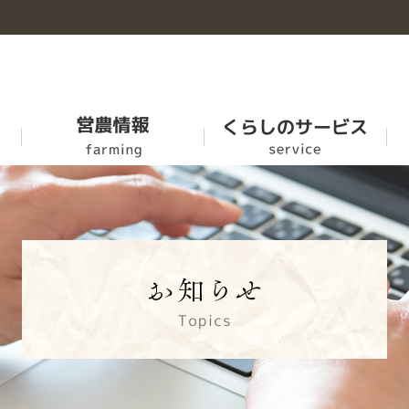
お米
牛豊
農福連携マニュアル
ＪＡ-ＳＳ
概要
乳製品
家畜市場の市況情報
ふれあい食材
各部紹介
肥料農薬事業
SR活動