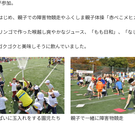
が参加。
をはじめ、親子での障害物競走やふくしま親子体操「赤べこメヒ
リンゴで作った喉越し爽やかなジュース、「もも日和」、「な
ゴクゴクと美味しそうに飲んでいました。
ぱいに玉入れをする園児たち
親子で一緒に障害物競走