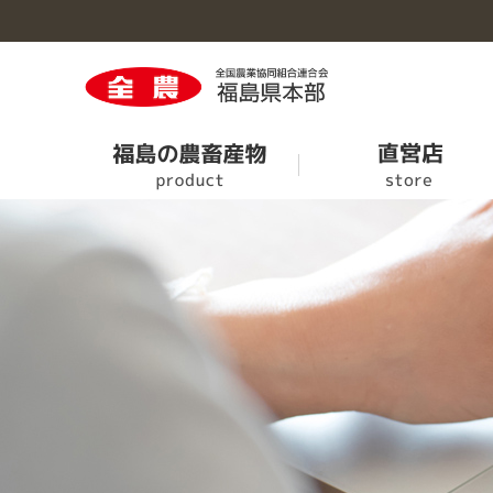
福島の農畜産物のトップへ
直営店のトップへ
営農情報のトップへ
くらしのサービスのトップへ
事業概要のトップへ
旬果旬菜
ＪＡタウン
次回せり市の情報
ＪＡでんき
事業案内
農業機械情報
葬儀・斎場案内
事業所・施設一覧
特別栽培農産物認証業務終了のお知らせ