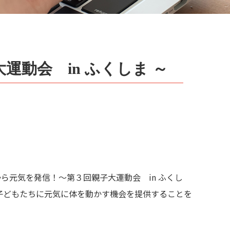
動会 in ふくしま ～
ら元気を発信！～第３回親子大運動会 in ふくし
子どもたちに元気に体を動かす機会を提供することを