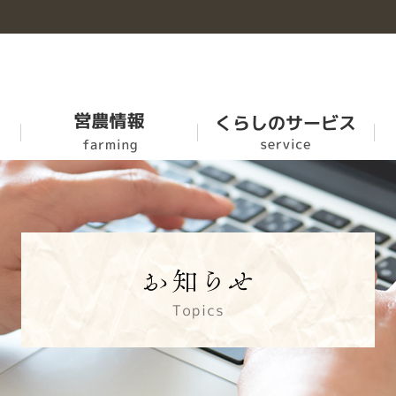
お米
牛豊
農福連携マニュアル
ＪＡ-ＳＳ
概要
乳製品
家畜市場の市況情報
ふれあい食材
各部紹介
肥料農薬事業
SR活動