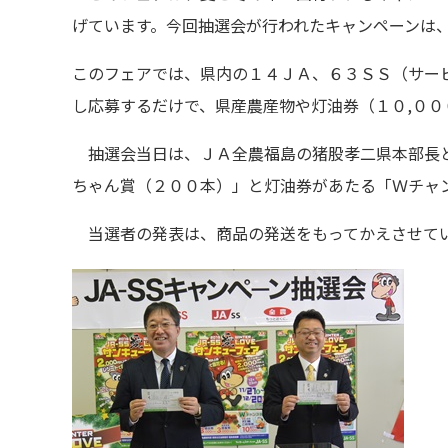
げています。今回抽選会が行われたキャンペーンは
このフェアでは、県内の１４ＪＡ、６３ＳＳ（サー
し応募するだけで、県産農産物や灯油券（１０,００
抽選会当日は、ＪＡ全農福島の猪股孝二県本部長と
ちゃん賞（２００本）」と灯油券があたる「Ｗチャ
当選者の発表は、商品の発送をもってかえさせてい