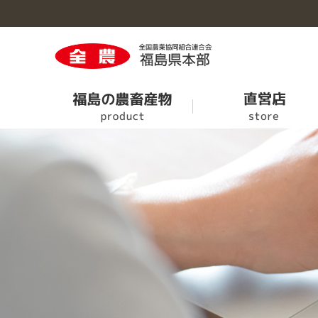
福島の農畜産物のトップへ
直営店のトップへ
営農情報のトップへ
くらしのサービスのトップへ
事業概要のトップへ
旬果旬菜
ＪＡタウン
次回せり市の情報
ＪＡでんき
事業案内
農業機械情報
葬儀・斎場案内
事業所・施設一覧
特別栽培農産物認証業務終了のお知らせ