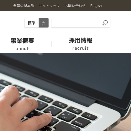
全農の県本部
サイトマップ
お問い合わせ
English
標準
大
お肉
愛情館
【休止中】労働力支援の取り組み
クミアイプロパン
組織・機構
家畜市場開設日
福祉用具情報
ロゴマーク・キャラクター
新規就農希望者の方へ
採用情報