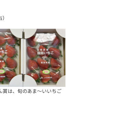
右）
ん賞は、旬のあま～いいちご