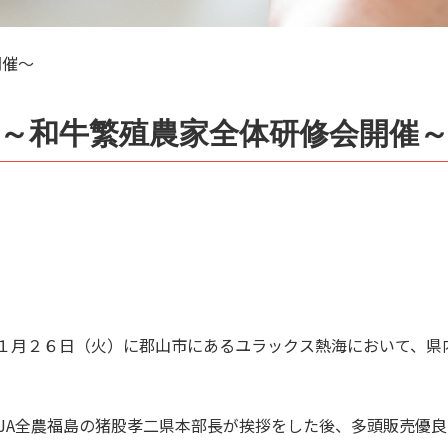
開催～
～和牛繁殖農家全体研修会開催
、１月２６日（火）に郡山市にあるユラックス熱海において、
とJA全農福島の猪股孝二県本部長が挨拶をした後、多頭販売優