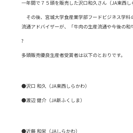
一年間で７５頭を販売した沢口和久さん（JA東西
その後、宮城大学食産業学部フードビジネス学科の
流通アドバイザーが、「牛肉の生産流通や今後の和
?
多頭販売優良生産者受賞者は以下のとおりです。
●沢口 和久（JA東西しらかわ）
●渡辺 健介（JA新ふくしま）
●近藤 和栄（JAしらかわ）