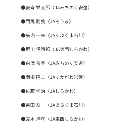
●安斉 栄太郎（JAみちのく安達）
●門馬 勝義（JAそうま）
●矢内 一幸（JAあぶくま石川）
●堀川 信四郎（JA東西しらかわ）
●白旗 善春（JAみちのく安達）
●関根 隆二（JAすかがわ岩瀬）
●佐藤 学治（JAしらかわ）
●吉田 友一（JAあぶくま石川）
●鈴木 清孝（JA東西しらかわ）