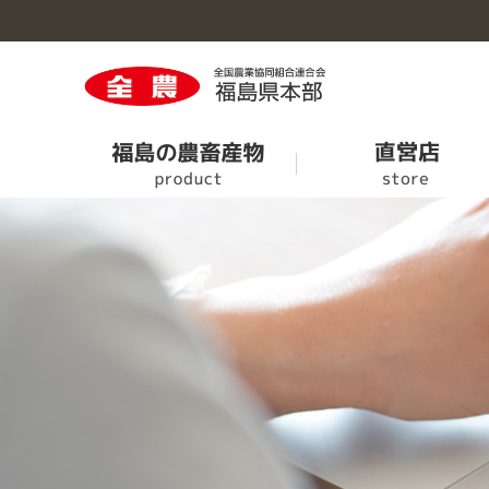
福島の農畜産物のトップへ
直営店のトップへ
営農情報のトップへ
くらしのサービスのトップへ
事業概要のトップへ
旬果旬菜
ＪＡタウン
次回せり市の情報
ＪＡでんき
事業案内
農業機械情報
葬儀・斎場案内
事業所・施設一覧
特別栽培農産物認証業務終了のお知らせ