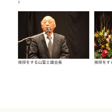
?
挨拶をする山富士雄会長
挨拶をす