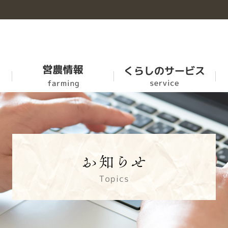
お米
牛豊
農福連携マニュアル
ＪＡ-ＳＳ
概要
乳製品
家畜市場の市況情報
ふれあい食材
各部紹介
肥料農薬事業
SR活動