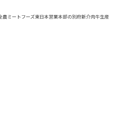
全農ミートフーズ東日本営業本部の別府新介肉牛生産