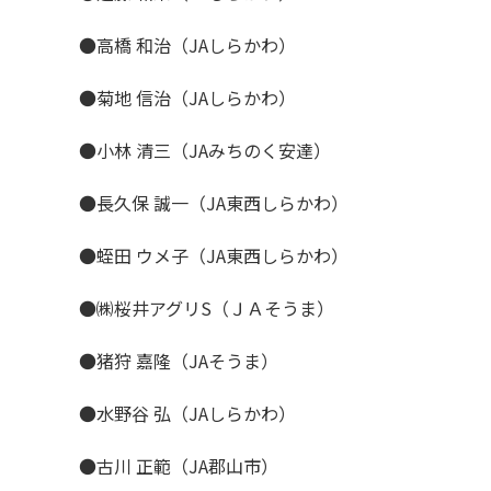
●高橋 和治（JAしらかわ）
●菊地 信治（JAしらかわ）
●小林 清三（JAみちのく安達）
●長久保 誠一（JA東西しらかわ）
●蛭田 ウメ子（JA東西しらかわ）
●㈱桜井アグリS（ＪＡそうま）
●猪狩 嘉隆（JAそうま）
●水野谷 弘（JAしらかわ）
●古川 正範（JA郡山市）