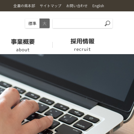
全農の県本部
サイトマップ
お問い合わせ
English
標準
大
お肉
愛情館
【休止中】労働力支援の取り組み
クミアイプロパン
組織・機構
家畜市場開設日
福祉用具情報
ロゴマーク・キャラクター
新規就農希望者の方へ
採用情報