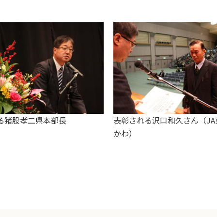
る猪股孝二県本部長
表彰される沢口和久さん（JA
かわ）